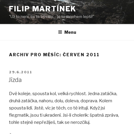
Přejít
FILIP MARTÍNEK
k
"Už to není, co to bývalo… je to mnohem lepší!"
obsahu
webu
Menu
ARCHIV PRO MĚSÍC: ČERVEN 2011
PUBLIKOVÁNO
29.6.2011
Jízda
Dvě koleje, spousta kol, velká rychlost. Jedna zatáčka,
druhá zatáčka, nahoru, dolu, doleva, doprava. Kolem
spousta lidí. Jistě, víc je těch, co tě iritují. Když jsi
flegmatik, jsou ti ukradení. Jsi-li cholerik: špatná zpráva,
tohle stejně nepřežiješ, tak se nerozčiluj.