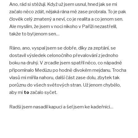
Ano, rád si stěžuji. Když už jsem usnul, hned jak se mi
začalo něco zdát, nějaká rána mě zase probrala. To je pak
člověk celý zmatený a neví, co je realita a co jenom sen.
Ale myslím, že jsem v noci nikoho v Paříži nezastřelil,
takže to byl jenom sen…
Ráno, ano, vyspal jsem se dobře, díky za zeptání, se
dostavil výsledek celonočního převalování z jednoho
boku na druhý. V zrcadle jsem spatřil něco, co nápadně
připomínalo Medúzu po hodně divokém mejdanu. Trocha
vlasů mi mířila nahoru, další část zase dolu, zbytek tak
porůznu do všech světových stran. Už jenom chybělo,
aby mi
to
začalo syčet.
Radši jsem nasadil kapuci a šel jsem ke kadeřnici…