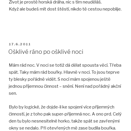
Život je prostě horská dráha, nic s tím neuděláš.
Když ale budeš mít dost štěstí, nikdo tě cestou nepoblije.
PUBLIKOVÁNO
17.6.2011
Ošklivé ráno po ošklivé noci
Mám rád noc. V noci se totiž dá dělat spousta věcí. Třeba
spát. Taky mám rád bouřky. Hlavně v noci. To jsou teprve
ty blesky pořádně vidět. S nocí mám spojenou ještě
jednou příjemnou činnost – snění. Není nad pořádný akční
sen.
Bylo by logické, že dojde-li ke spojení více příjemných
činností, je z toho pak super-příjemná noc. A ono prd. Celý
den tu bylo nesnesitelné horko, takže spát se zavřenými
okny se nedalo. Při otevřených mě zase budila bouřka.