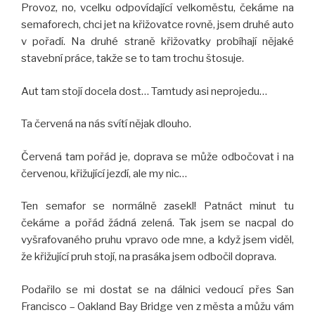
Provoz, no, vcelku odpovídající velkoměstu, čekáme na
semaforech, chci jet na křižovatce rovně, jsem druhé auto
v pořadí. Na druhé straně křižovatky probíhají nějaké
stavební práce, takže se to tam trochu štosuje.
Aut tam stojí docela dost… Tamtudy asi neprojedu…
Ta červená na nás svítí nějak dlouho.
Červená tam pořád je, doprava se může odbočovat i na
červenou, křižující jezdí, ale my nic…
Ten semafor se normálně zasekl! Patnáct minut tu
čekáme a pořád žádná zelená. Tak jsem se nacpal do
vyšrafovaného pruhu vpravo ode mne, a když jsem viděl,
že křižující pruh stojí, na prasáka jsem odbočil doprava.
Podařilo se mi dostat se na dálnici vedoucí přes San
Francisco – Oakland Bay Bridge ven z města a můžu vám