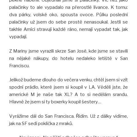
pěkně naběhli. Objednali jsme si palačinky. Víc než jako
palačinky to ale vypadalo na přerostlé lívance. K tomu:
dva párky, volské oko, spousta ovoce. Půlku poslední
palačinky už jsem do sebe prostě nenasoukal. Jestli se
takhle Amíci stravují každé ráno, nemají vypadat tak, jak
vypadají.
Z Mariny jsme vyrazili skrze San José, kde jsme se stavili
na nějaké nákupy, do hotelu nedaleko letiště v San
Franciscu.
Jelikož budeme dlouho do večera venku, chtěl jsem si vzít
spodní prádlo, které jsem si koupil v LA. Věděli jste, že
americké M je naše tak XL? A to si nedělám srandu.
Hlavně že jsem si ty boxerky koupil šestery…
Vyrážíme dál do San Francisca. Řídím. Už z dálky vidíme,
jak na SF sedí poklička z mraků.