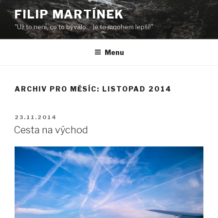
Přejít
FILIP MARTÍNEK
k
"Už to není, co to bývalo… je to mnohem lepší!"
obsahu
webu
Menu
ARCHIV PRO MĚSÍC: LISTOPAD 2014
PUBLIKOVÁNO
23.11.2014
Cesta na východ