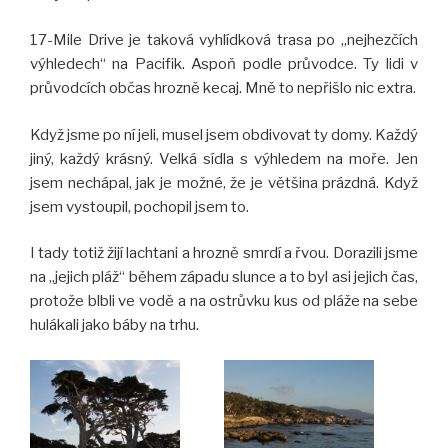
17-Mile Drive je taková vyhlídková trasa po „nejhezčích
výhledech“ na Pacifik. Aspoň podle průvodce. Ty lidi v
průvodcích občas hrozně kecaj. Mně to nepřišlo nic extra.
Když jsme po ní jeli, musel jsem obdivovat ty domy. Každý
jiný, každý krásný. Velká sídla s výhledem na moře. Jen
jsem nechápal, jak je možné, že je většina prázdná. Když
jsem vystoupil, pochopil jsem to.
I tady totiž žijí lachtani a hrozně smrdí a řvou. Dorazili jsme
na „jejich pláž“ během západu slunce a to byl asi jejich čas,
protože blbli ve vodě a na ostrůvku kus od pláže na sebe
hulákali jako báby na trhu.