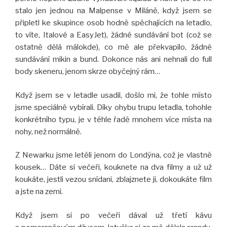
stalo jen jednou na Malpense v Miláně, když jsem se
připletl ke skupince osob hodně spěchajících na letadlo,
to víte, Italové a EasyJet), žádné sundávání bot (což se
ostatně dělá málokde), co mě ale překvapilo, žádné
sundávání mikin a bund. Dokonce nás ani nehnali do full
body skeneru, jenom skrze obyčejný rám…
Když jsem se v letadle usadil, došlo mi, že tohle místo
jsme speciálně vybírali. Díky ohybu trupu letadla, tohohle
konkrétního typu, je v téhle řadě mnohem více místa na
nohy, než normálně.
Z Newarku jsme letěli jenom do Londýna, což je vlastně
kousek… Dáte si večeři, kouknete na dva filmy a už už
koukáte, jestli vezou snídani, zblajznete ji, dokoukáte film
a jste na zemi.
Když jsem si po večeři dával už třetí kávu