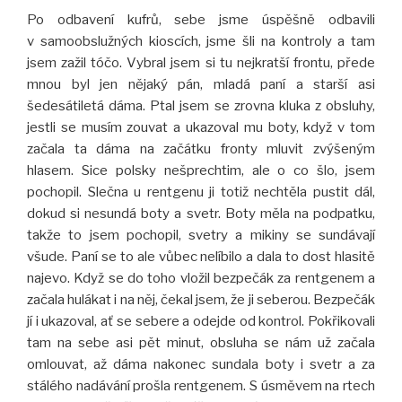
Po odbavení kufrů, sebe jsme úspěšně odbavili
v samoobslužných kioscích, jsme šli na kontroly a tam
jsem zažil tóčo. Vybral jsem si tu nejkratší frontu, přede
mnou byl jen nějaký pán, mladá paní a starší asi
šedesátiletá dáma. Ptal jsem se zrovna kluka z obsluhy,
jestli se musím zouvat a ukazoval mu boty, když v tom
začala ta dáma na začátku fronty mluvit zvýšeným
hlasem. Sice polsky nešprechtim, ale o co šlo, jsem
pochopil. Slečna u rentgenu ji totiž nechtěla pustit dál,
dokud si nesundá boty a svetr. Boty měla na podpatku,
takže to jsem pochopil, svetry a mikiny se sundávají
všude. Paní se to ale vůbec nelíbilo a dala to dost hlasitě
najevo. Když se do toho vložil bezpečák za rentgenem a
začala hulákat i na něj, čekal jsem, že ji seberou. Bezpečák
jí i ukazoval, ať se sebere a odejde od kontrol. Pokřikovali
tam na sebe asi pět minut, obsluha se nám už začala
omlouvat, až dáma nakonec sundala boty i svetr a za
stálého nadávání prošla rentgenem. S úsměvem na rtech