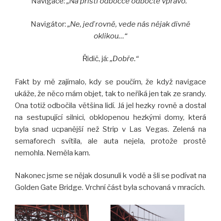
Navigace:
„Na příští odbočce odbočte vpravo.“
Navigátor:
„Ne, jeď rovně, vede nás nějak divně
oklikou…“
Řidič, já:
„Dobře.“
Fakt by mě zajímalo, kdy se poučím, že když navigace
ukáže, že něco mám objet, tak to neříká jen tak ze srandy.
Ona totiž odbočila většina lidí. Já jel hezky rovně a dostal
na sestupující silnici, obklopenou hezkými domy, která
byla snad ucpanější než Strip v Las Vegas. Zelená na
semaforech svítila, ale auta nejela, protože prostě
nemohla. Neměla kam.
Nakonec jsme se nějak dosunuli k vodě a šli se podívat na
Golden Gate Bridge. Vrchní část byla schovaná v mracích.