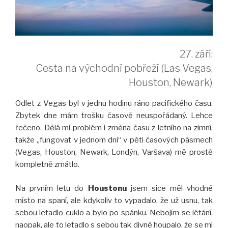
27. září:
Cesta na východní pobřeží (Las Vegas,
Houston, Newark)
Odlet z Vegas byl v jednu hodinu ráno pacifického času.
Zbytek dne mám trošku časově neuspořádaný. Lehce
řečeno. Dělá mi problém i změna času z letního na zimní,
takže „fungovat v jednom dni“ v pěti časových pásmech
(Vegas, Houston, Newark, Londýn, Varšava) mě prostě
kompletně zmátlo.
Na prvním letu do
Houstonu
jsem sice měl vhodné
místo na spaní, ale kdykoliv to vypadalo, že už usnu, tak
sebou letadlo cuklo a bylo po spánku. Nebojím se létání,
naopak, ale to letadlo s sebou tak divně houpalo, že se mi