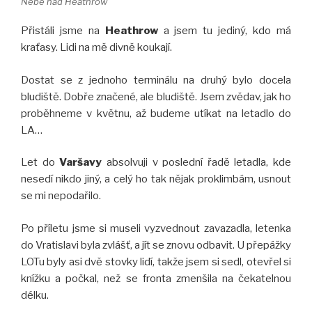
Nebe nad Heathrow
Přistáli jsme na
Heathrow
a jsem tu jediný, kdo má
kraťasy. Lidi na mě divně koukají.
Dostat se z jednoho terminálu na druhý bylo docela
bludiště. Dobře značené, ale bludiště. Jsem zvědav, jak ho
proběhneme v květnu, až budeme utíkat na letadlo do
LA…
Let do
Varšavy
absolvuji v poslední řadě letadla, kde
nesedí nikdo jiný, a celý ho tak nějak proklimbám, usnout
se mi nepodařilo.
Po příletu jsme si museli vyzvednout zavazadla, letenka
do Vratislavi byla zvlášť, a jít se znovu odbavit. U přepážky
LOTu byly asi dvě stovky lidí, takže jsem si sedl, otevřel si
knížku a počkal, než se fronta zmenšila na čekatelnou
délku.