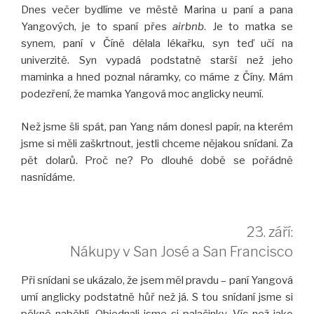
Dnes večer bydlíme ve městě Marina u paní a pana
Yangových, je to spaní přes
airbnb
. Je to matka se
synem, paní v Číně dělala lékařku, syn teď učí na
univerzitě. Syn vypadá podstatně starší než jeho
maminka a hned poznal náramky, co máme z Číny. Mám
podezření, že mamka Yangová moc anglicky neumí.
Než jsme šli spát, pan Yang nám donesl papír, na kterém
jsme si měli zaškrtnout, jestli chceme nějakou snídani. Za
pět dolarů. Proč ne? Po dlouhé době se pořádně
nasnídáme.
23. září:
Nákupy v San José a San Francisco
Při snídani se ukázalo, že jsem měl pravdu – paní Yangová
umí anglicky podstatně hůř než já. S tou snídaní jsme si