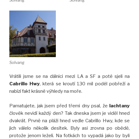
Solvang
Solvang
Solvang
Vrátili jsme se na dálnici mezi LA a SF a poté sjeli na
Cabrillo
Hwy
, která se kroutí 130 mil podél pobřeží a
nabízí fakt krásné výhledy na moře.
Pamatujete, jak jsem před třemi dny psal, že
lachtany
člověk nevidí každý den? Tak dneska jsem je viděl hned
dvakrát. Prvně na pláži hned vedle Cabrillo Hwy, kde se
jich válelo několik desítek. Byly asi zrovna po obědě,
protože jenom leželi. Na fotkách to vypadá jako by byli