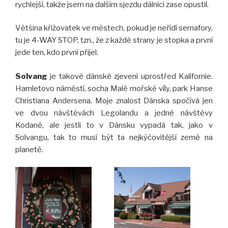
rychlejší, takže jsem na dalším sjezdu dálnici zase opustil.
Většina křižovatek ve městech, pokud je neřídí semafory,
tu je 4-WAY STOP, tzn., že z každé strany je stopka a první
jede ten, kdo první přijel.
Solvang
je takové dánské zjevení uprostřed Kalifornie.
Hamletovo náměstí, socha Malé mořské víly, park Hanse
Christiana Andersena. Moje znalost Dánska spočívá jen
ve dvou návštěvách Legolandu a jedné návštěvy
Kodaně, ale jestli to v Dánsku vypadá tak, jako v
Solvangu, tak to musí být ta nejkýčovitější země na
planetě.