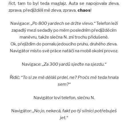
říct, tam to byl teda maglajz. Auta se napojovala zleva,
zprava, předjížděli mě zleva, zprava,
chaos
!
Navigace:
„Po 800 yardech se držte vlevo.“
Telefon leží
zapadlý mezi sedadly po mém posledním předjížděcím
manévru, takže slečna N. zní trochu přidušeně.
Ok, přejíždím do pomalu jedoucího pruhu, druhého zleva.
Navigátor místo své práce natáčí na mobil okolní provoz.
Navigace:
„Za 300 yardů sjeďte na sjezdu.“
Řidič:
“To si ze mě děláš prdel, ne? Pročs mě teda hnala
sem?“
Navigátor loví telefon, slečnu N.
Navigátor:
„No jo, nekecá, fakt po tý silnici potřebuješ
jet.“