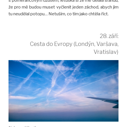
s pomerančovým džusem, letuška si ze mě dělala srandu,
že pro mě budou muset vyčlenit jeden záchod, abych jim
tu neudělal potopu… Netuším, co tím jako chtěla říct.
28. září:
Cesta do Evropy (Londýn, Varšava,
Vratislav)