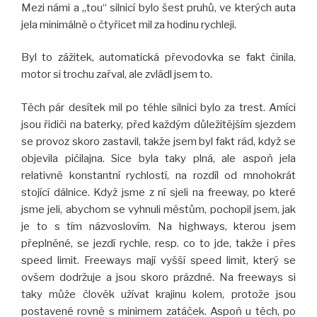
Mezi námi a „tou“ silnicí bylo šest pruhů, ve kterých auta
jela minimálně o čtyřicet mil za hodinu rychleji.
Byl to zážitek, automatická převodovka se fakt činila,
motor si trochu zařval, ale zvládl jsem to.
Těch pár desítek mil po téhle silnici bylo za trest. Amíci
jsou řidiči na baterky, před každým důležitějším sjezdem
se provoz skoro zastavil, takže jsem byl fakt rád, když se
objevila pičilajna. Sice byla taky plná, ale aspoň jela
relativně konstantní rychlostí, na rozdíl od mnohokrát
stojící dálnice. Když jsme z ní sjeli na freeway, po které
jsme jeli, abychom se vyhnuli městům, pochopil jsem, jak
je to s tím názvoslovím. Na highways, kterou jsem
přeplněné, se jezdí rychle, resp. co to jde, takže i přes
speed limit. Freeways mají vyšší speed limit, který se
ovšem dodržuje a jsou skoro prázdné. Na freeways si
taky může člověk užívat krajinu kolem, protože jsou
postavené rovně s minimem zatáček. Aspoň u těch, po