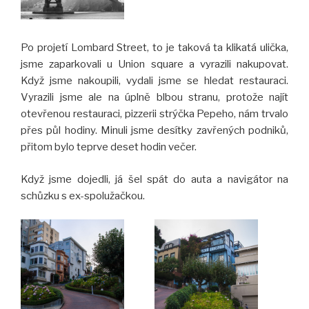
Po projetí Lombard Street, to je taková ta klikatá ulička,
jsme zaparkovali u Union square a vyrazili nakupovat.
Když jsme nakoupili, vydali jsme se hledat restauraci.
Vyrazili jsme ale na úplně blbou stranu, protože najít
otevřenou restauraci, pizzerii strýčka Pepeho, nám trvalo
přes půl hodiny. Minuli jsme desítky zavřených podniků,
přitom bylo teprve deset hodin večer.
Když jsme dojedli, já šel spát do auta a navigátor na
schůzku s ex-spolužačkou.