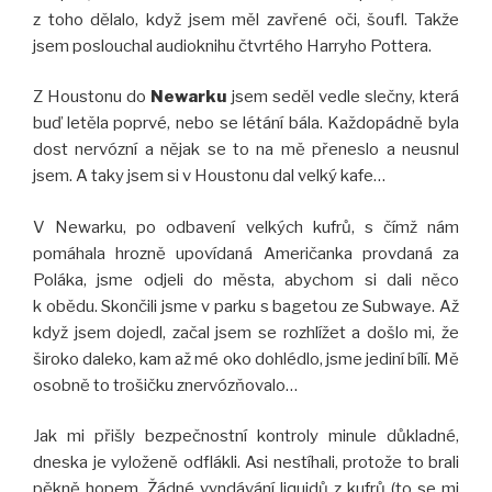
z toho dělalo, když jsem měl zavřené oči, šoufl. Takže
jsem poslouchal audioknihu čtvrtého Harryho Pottera.
Z Houstonu do
Newarku
jsem seděl vedle slečny, která
buď letěla poprvé, nebo se létání bála. Každopádně byla
dost nervózní a nějak se to na mě přeneslo a neusnul
jsem. A taky jsem si v Houstonu dal velký kafe…
V Newarku, po odbavení velkých kufrů, s čímž nám
pomáhala hrozně upovídaná Američanka provdaná za
Poláka, jsme odjeli do města, abychom si dali něco
k obědu. Skončili jsme v parku s bagetou ze Subwaye. Až
když jsem dojedl, začal jsem se rozhlížet a došlo mi, že
široko daleko, kam až mé oko dohlédlo, jsme jediní bílí. Mě
osobně to trošičku znervózňovalo…
Jak mi přišly bezpečnostní kontroly minule důkladné,
dneska je vyloženě odflákli. Asi nestíhali, protože to brali
pěkně hopem. Žádné vyndávání liquidů z kufrů (to se mi