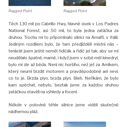
Ragged Point
Ragged Point
Těch 130 mil po Cabrillo Hwy, hlavně úsek v Los Padres
National Forest, asi 50 mil, to byla jedna zatáčka za
druhou. Trochu mi to připomínalo silnici na Amalfi, v Itálii.
Jediným rozdílem bylo, že tam předjížděli místní nás –
tenkrát jsem ještě neměl řidičák a řidič jel tak, aby se mi
neudělalo špatně, marně, i když jsem v sobě měl kinedryl,
bylo mi zle až běda. Není nic horšího, než jet za Amíkem,
který neumí brzdit motorem a pravděpodobně ani neví,
co to je. Brzda plyn, brzda plyn. Bleh. Neříkám, že bylo
kam spěchat, nebylo, beztak jsme za každou druhou
zatáčkou stavěli na výhledy a focení.
Někde v polovině téhle silnice jsme viděli skutečně
nádhernou pláž.