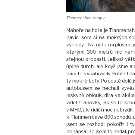
Tianmenshan temple
Nahoře na hoře je Tianmensh
navíc jsem si na mokrých sc
výhledy… Na náhorní plošině 
kterými 300 metrů nic není
stejnou propastí. Jelikož větš
úplně durch, ale když jsme al
nám to vynahradily. Pohled na 
ty mokré boty. Po cestě dolů j
autobusem se nechali vyvéz
jeskyně oblouk, díra ve skále,
viděl z lanovky, jak se to krou
v MHD, ale řidiči moc nebrzdili
k Tianmen cave 890 schodů, a 
jsem se rozhodl pokořit i t
nenapsal, že jsem to nedal, pro