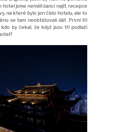
n hotel jsme neměli šanci najít, recepce
y, na které bylo jen číslo hotelu, ale to
éno se tam neobtěžovali dát. První tři
 kdo by čekal, že když jsou tři podlaží
hotel?