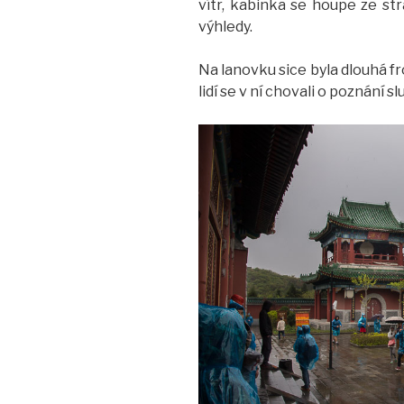
vítr, kabinka se houpe ze str
výhledy.
Na lanovku sice byla dlouhá fr
lidí se v ní chovali o poznání s