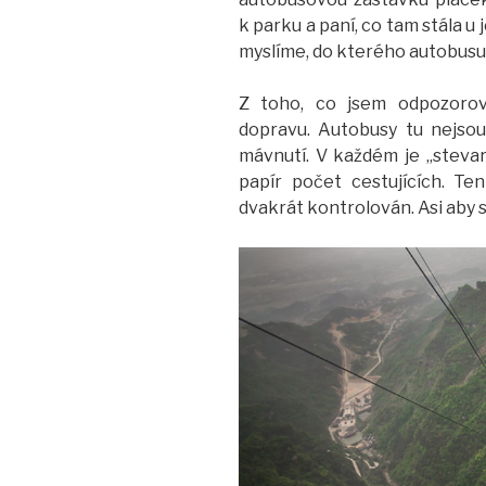
k parku a paní, co tam stála u 
myslíme, do kterého autobusu
Z toho, co jsem odpozorov
dopravu. Autobusy tu nejsou 
mávnutí. V každém je „stevard
papír počet cestujících. Te
dvakrát kontrolován. Asi aby s