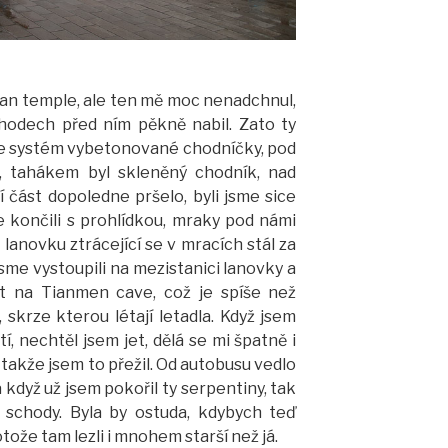
an temple, ale ten mě moc nenadchnul,
hodech před ním pěkně nabil. Zato ty
je systém vybetonované chodníčky, pod
, tahákem byl skleněný chodník, nad
í část dopoledne pršelo, byli jsme sice
e končili s prohlídkou, mraky pod námi
lanovku ztrácející se v mracích stál za
sme vystoupili na mezistanici lanovky a
t na Tianmen cave, což je spíše než
 skrze kterou létají letadla. Když jsem
tí, nechtěl jsem jet, dělá se mi špatně i
, takže jsem to přežil. Od autobusu vedlo
když už jsem pokořil ty serpentiny, tak
y schody. Byla by ostuda, kdybych teď
tože tam lezli i mnohem starší než já.