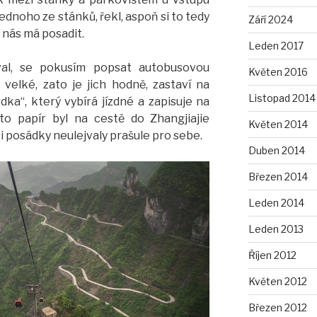
jednoho ze stánků, řekl, aspoň si to tedy
Září 2024
 nás má posadit.
Leden 2017
al, se pokusím popsat autobusovou
Květen 2016
velké, zato je jich hodně, zastaví na
Listopad 2014
ka“, který vybírá jízdné a zapisuje na
nto papír byl na cestě do Zhangjiajie
Květen 2014
i posádky neulejvaly prašule pro sebe.
Duben 2014
Březen 2014
Leden 2014
Leden 2013
Říjen 2012
Květen 2012
Březen 2012