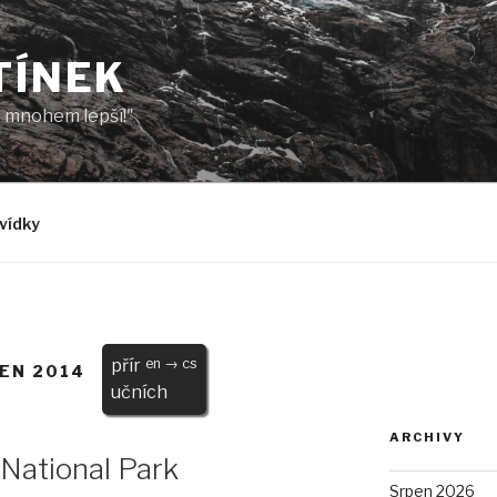
TÍNEK
to mnohem lepší!"
vídky
přír
en → cs
TEN 2014
učních
ARCHIVY
National Park
Srpen 2026