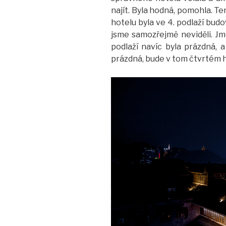
najít. Byla hodná, pomohla. Te
hotelu byla ve 4. podlaží budov
jsme samozřejmě neviděli. Jm
podlaží navíc byla prázdná, a
prázdná, bude v tom čtvrtém 