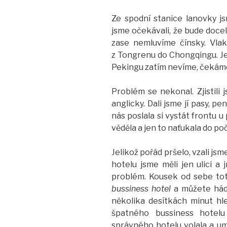
Ze spodní stanice lanovky js
jsme očekávali, že bude docel
zase nemluvíme čínsky. Vlak
z Tongrenu do Chongqingu. Je
Pekingu zatím nevíme, čekáme,
Problém se nekonal. Zjistili 
anglicky. Dali jsme jí pasy, p
nás poslala si vystát frontu u
věděla a jen to naťukala do poč
Jelikož pořád pršelo, vzali jsm
hotelu jsme měli jen ulici a
problém. Kousek od sebe toti
bussiness hotel
a můžete háda
několika desítkách minut hl
špatného bussiness hotelu
správného hotelu volala a um