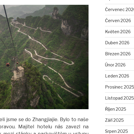
Červenec 202
Červen 2026
Květen 2026
Duben 2026
Březen 2026
Únor 2026
Leden 2026
Prosinec 202
Listopad 2025
Říjen 2025
li jsme se do Zhangjiajie. Bylo to naše
Září 2025
pravou. Majitel hotelu nás zavezl na
Srpen 2025
k mezi stánky a parkovištěm u vstupu