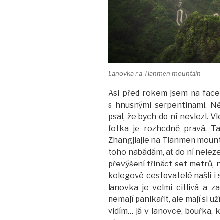
Lanovka na Tianmen mountain
Asi před rokem jsem na face
s hnusnými serpentinami. Něk
psal, že bych do ní nevlezl. V
fotka je rozhodně pravá. T
Zhangjiajie na Tianmen mountai
toho nabádám, ať do ní neleze
převýšení třináct set metrů, n
kolegové cestovatelé našli i 
lanovka je velmi citlivá a z
nemají panikařit, ale mají si u
vidím… já v lanovce, bouřka,