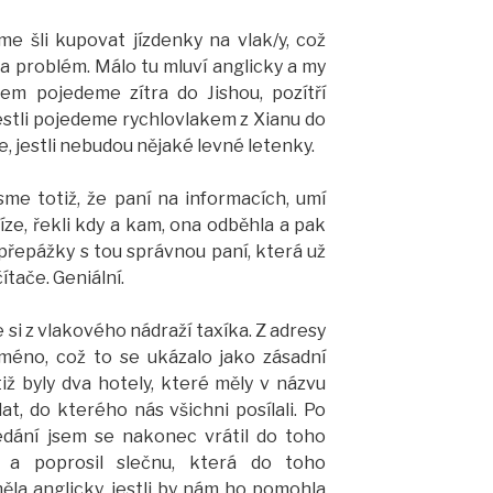
me šli kupovat jízdenky na vlak/y, což
a problém. Málo tu mluví anglicky a my
em pojedeme zítra do Jishou, pozítří
stli pojedeme rychlovlakem z Xianu do
 jestli nebudou nějaké levné letenky.
jsme totiž, že paní na informacích, umí
eníze, řekli kdy a kam, ona odběhla a pak
 přepážky s tou správnou paní, která už
ítače. Geniální.
e si z vlakového nádraží taxíka. Z adresy
 jméno, což to se ukázalo jako zásadní
ž byly dva hotely, které měly v názvu
t, do kterého nás všichni posílali. Po
edání jsem se nakonec vrátil do toho
 a poprosil slečnu, která do toho
ěla anglicky, jestli by nám ho pomohla