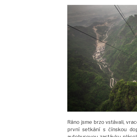
Ráno jsme brzo vstávali, vrace
první setkání s čínskou do
autobusovou zastávku pláce