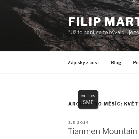
Přejít
k
FILIP MAR
obsahu
webu
"Už to není, co to bývalo… je 
Zápisky z cest
Blog
Po
en → cs
JSME
ARCHIV PRO MĚSÍC: KVĚ
PUBLIKOVÁNO
3.5.2014
Tianmen Mountain 