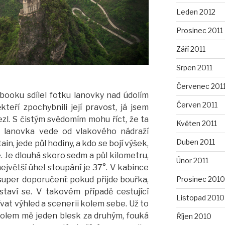
Leden 2012
Prosinec 2011
Září 2011
Srpen 2011
Červenec 201
booku sdílel fotku lanovky nad údolím
Červen 2011
teří zpochybnili její pravost, já jsem
lezl. S čistým svědomím mohu říct, že ta
Květen 2011
a lanovka vede od vlakového nádraží
Duben 2011
n, jede půl hodiny, a kdo se bojí výšek,
. Je dlouhá skoro sedm a půl kilometru,
Únor 2011
ejvětší úhel stoupání je 37°. V kabince
Prosinec 2010
super doporučení: pokud přijde bouřka,
astaví se. V takovém případě cestující
Listopad 2010
žívat výhled a scenerii kolem sebe. Už to
 kolem mě jeden blesk za druhým, fouká
Říjen 2010