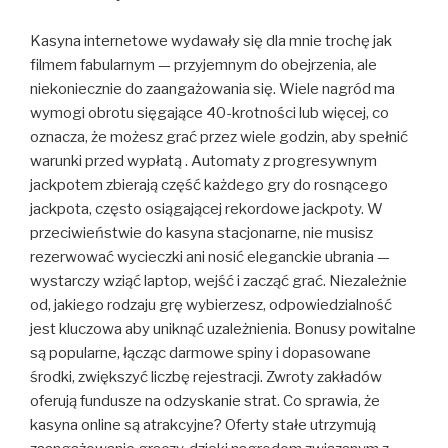
Kasyna internetowe wydawały się dla mnie trochę jak
filmem fabularnym — przyjemnym do obejrzenia, ale
niekoniecznie do zaangażowania się. Wiele nagród ma
wymogi obrotu sięgające 40-krotności lub więcej, co
oznacza, że możesz grać przez wiele godzin, aby spełnić
warunki przed wypłatą . Automaty z progresywnym
jackpotem zbierają część każdego gry do rosnącego
jackpota, często osiągającej rekordowe jackpoty. W
przeciwieństwie do kasyna stacjonarne, nie musisz
rezerwować wycieczki ani nosić eleganckie ubrania —
wystarczy wziąć laptop, wejść i zacząć grać. Niezależnie
od, jakiego rodzaju grę wybierzesz, odpowiedzialność
jest kluczowa aby uniknąć uzależnienia. Bonusy powitalne
są popularne, łącząc darmowe spiny i dopasowane
środki, zwiększyć liczbę rejestracji. Zwroty zakładów
oferują fundusze na odzyskanie strat. Co sprawia, że
kasyna online są atrakcyjne? Oferty stałe utrzymują