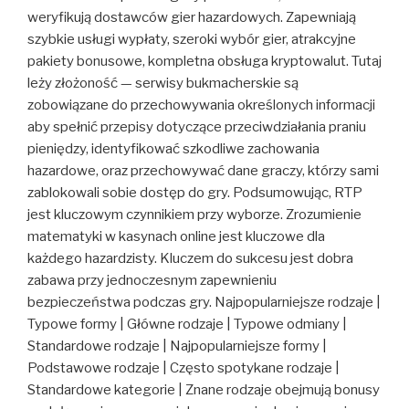
weryfikują dostawców gier hazardowych. Zapewniają
szybkie usługi wypłaty, szeroki wybór gier, atrakcyjne
pakiety bonusowe, kompletna obsługa kryptowalut. Tutaj
leży złożoność — serwisy bukmacherskie są
zobowiązane do przechowywania określonych informacji
aby spełnić przepisy dotyczące przeciwdziałania praniu
pieniędzy, identyfikować szkodliwe zachowania
hazardowe, oraz przechowywać dane graczy, którzy sami
zablokowali sobie dostęp do gry. Podsumowując, RTP
jest kluczowym czynnikiem przy wyborze. Zrozumienie
matematyki w kasynach online jest kluczowe dla
każdego hazardzisty. Kluczem do sukcesu jest dobra
zabawa przy jednoczesnym zapewnieniu
bezpieczeństwa podczas gry. Najpopularniejsze rodzaje |
Typowe formy | Główne rodzaje | Typowe odmiany |
Standardowe rodzaje | Najpopularniejsze formy |
Podstawowe rodzaje | Często spotykane rodzaje |
Standardowe kategorie | Znane rodzaje obejmują bonusy