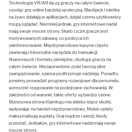
Technologia VR/AR łączą graczy na całym świecie,
czyniąc grę online bardziej społeczną. Blackjack i ruletka
na żywo działają w aplikacjach, dzięki czemu użytkownicy
mogą oglądać. Niemniej jednak, gry internetowe nadal
mają swoje mocne strony. Skarb Liczni gracze jest
motywowanych zabawą, co podsyca ich
zainteresowanie. Międzynarodowe kasyna często
zawierają różnorodne narzędzia do transakcji
finansowych i formaty pieniężne, obsługa graczy na
całym świecie. Niezapewnione zyski tworzą silne
zaangażowanie, szansa podtrzymuje nadzieję. Ponadto,
powinny prowadzić programy rozwojowe dla personelu,
wzmocnić reagowanie na podejrzane zachowania. W
zależności od warunki, takie oferty są bardzo cenne.
Biznesowa strona iGamingu ma daleko idące skutki,
wpływając na handel międzynarodowy. Niskie opłaty
maksymalizują wypłaty. Graj mądrze i wiedz, kiedy
przestać. Jednakże, gry internetowe nadal mają swoje
mocne strony.