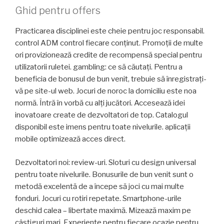
Ghid pentru offers
Practicarea disciplinei este cheie pentru joc responsabil.
control ADM control fiecare conținut. Promoții de multe
ori provizionează credite de recompensă special pentru
utilizatorii ruletei. gambling: ce să căutați. Pentru a
beneficia de bonusul de bun venit, trebuie să înregistrați-
vă pe site-ul web. Jocuri de noroc la domiciliu este noa
normă. Întră în vorbă cu alți jucători. Accesează idei
inovatoare create de dezvoltatori de top. Catalogul
disponibil este imens pentru toate nivelurile. aplicații
mobile optimizează acces direct.
Dezvoltatori noi: review-uri. Sloturi cu design universal
pentru toate nivelurile. Bonusurile de bun venit sunt o
metodă excelentă de a începe să joci cu mai multe
fonduri. Jocuri cu rotiri repetate. Smartphone-urile
deschid calea – libertate maximă. Mizează maxim pe
câștiguri mari. Experiențe pentru fiecare ocazie pentru