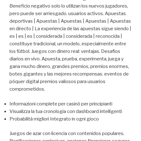
Beneficio negativo solo lo utilizan los nuevos jugadores,
pero puede ser arriesgado. usuarios activos. Apuestas
deportivas | Apuestas | Apuestas | Apuestas | Apuestas
en directo | La experiencia de las apuestas sigue siendo |
es | es | es | considerada | considerada | reconocida |
constituye tradicional, un modelo, especialmente entre
los fútbol. Juegos con dinero real: ventajas. Desafíos
diarios en vivo. Apuesta, prueba, experimenta, juega y
gana mucho dinero, grandes premios, premios enormes,
botes gigantes y las mejores recompensas. eventos de
póquer digital premios valiosos para usuarios
comprometidos.
Informazioni complete per casinò per principianti
Visualizza la tua cronologia con dashboard intelligenti
Probabilità migliori Integrato in ogni gioco
Juegos de azar con licencia con contenidos populares.