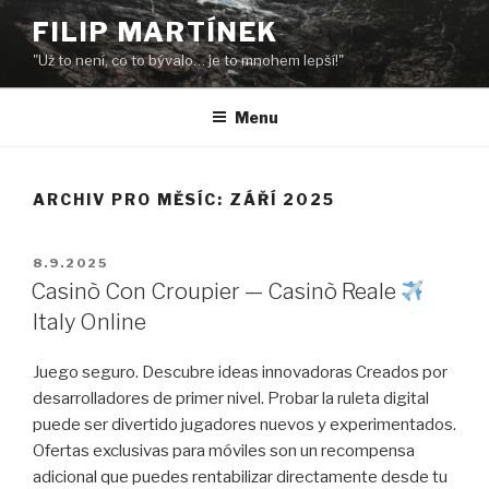
Přejít
FILIP MARTÍNEK
k
"Už to není, co to bývalo… je to mnohem lepší!"
obsahu
webu
Menu
ARCHIV PRO MĚSÍC: ZÁŘÍ 2025
PUBLIKOVÁNO
8.9.2025
Casinò Con Croupier — Casinò Reale
Italy Online
Juego seguro. Descubre ideas innovadoras Creados por
desarrolladores de primer nivel. Probar la ruleta digital
puede ser divertido jugadores nuevos y experimentados.
Ofertas exclusivas para móviles son un recompensa
adicional que puedes rentabilizar directamente desde tu