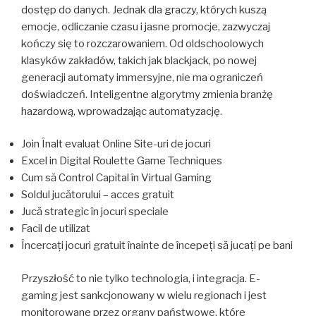
dostęp do danych. Jednak dla graczy, których kuszą
emocje, odliczanie czasu i jasne promocje, zazwyczaj
kończy się to rozczarowaniem. Od oldschoolowych
klasyków zakładów, takich jak blackjack, po nowej
generacji automaty immersyjne, nie ma ograniczeń
doświadczeń. Inteligentne algorytmy zmienia branżę
hazardową, wprowadzając automatyzację.
Join Înalt evaluat Online Site-uri de jocuri
Excel in Digital Roulette Game Techniques
Cum să Control Capital în Virtual Gaming
Soldul jucătorului – acces gratuit
Jucă strategic în jocuri speciale
Facil de utilizat
Încercați jocuri gratuit înainte de începeți să jucați pe bani
Przyszłość to nie tylko technologia, i integracja. E-
gaming jest sankcjonowany w wielu regionach i jest
monitorowane przez organy państwowe, które