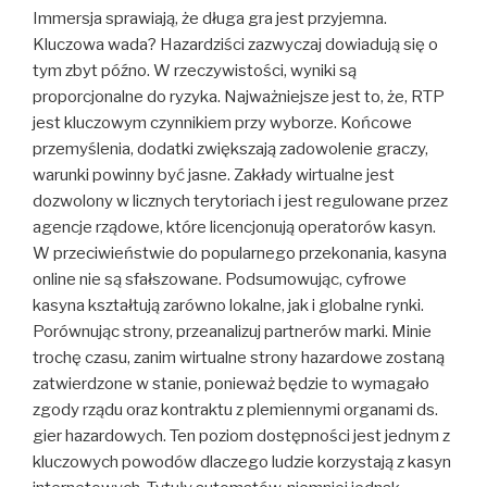
Immersja sprawiają, że długa gra jest przyjemna.
Kluczowa wada? Hazardziści zazwyczaj dowiadują się o
tym zbyt późno. W rzeczywistości, wyniki są
proporcjonalne do ryzyka. Najważniejsze jest to, że, RTP
jest kluczowym czynnikiem przy wyborze. Końcowe
przemyślenia, dodatki zwiększają zadowolenie graczy,
warunki powinny być jasne. Zakłady wirtualne jest
dozwolony w licznych terytoriach i jest regulowane przez
agencje rządowe, które licencjonują operatorów kasyn.
W przeciwieństwie do popularnego przekonania, kasyna
online nie są sfałszowane. Podsumowując, cyfrowe
kasyna kształtują zarówno lokalne, jak i globalne rynki.
Porównując strony, przeanalizuj partnerów marki. Minie
trochę czasu, zanim wirtualne strony hazardowe zostaną
zatwierdzone w stanie, ponieważ będzie to wymagało
zgody rządu oraz kontraktu z plemiennymi organami ds.
gier hazardowych. Ten poziom dostępności jest jednym z
kluczowych powodów dlaczego ludzie korzystają z kasyn