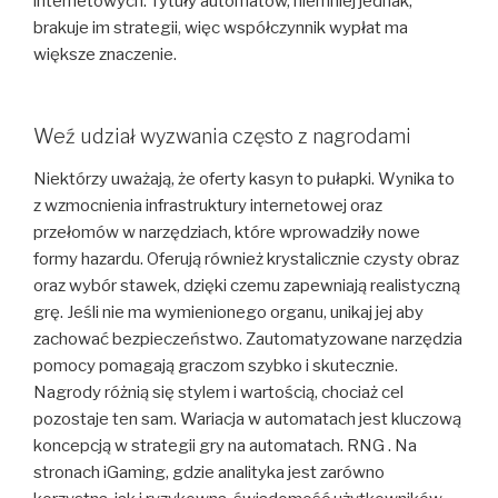
internetowych. Tytuły automatów, niemniej jednak,
brakuje im strategii, więc współczynnik wypłat ma
większe znaczenie.
Weź udział wyzwania często z nagrodami
Niektórzy uważają, że oferty kasyn to pułapki. Wynika to
z wzmocnienia infrastruktury internetowej oraz
przełomów w narzędziach, które wprowadziły nowe
formy hazardu. Oferują również krystalicznie czysty obraz
oraz wybór stawek, dzięki czemu zapewniają realistyczną
grę. Jeśli nie ma wymienionego organu, unikaj jej aby
zachować bezpieczeństwo. Zautomatyzowane narzędzia
pomocy pomagają graczom szybko i skutecznie.
Nagrody różnią się stylem i wartością, chociaż cel
pozostaje ten sam. Wariacja w automatach jest kluczową
koncepcją w strategii gry na automatach. RNG . Na
stronach iGaming, gdzie analityka jest zarówno