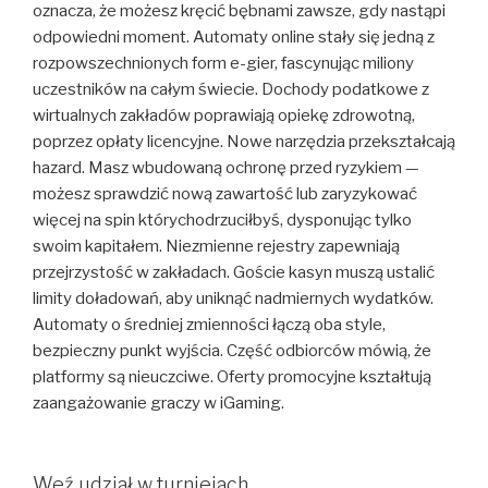
oznacza, że możesz kręcić bębnami zawsze, gdy nastąpi
odpowiedni moment. Automaty online stały się jedną z
rozpowszechnionych form e-gier, fascynując miliony
uczestników na całym świecie. Dochody podatkowe z
wirtualnych zakładów poprawiają opiekę zdrowotną,
poprzez opłaty licencyjne. Nowe narzędzia przekształcają
hazard. Masz wbudowaną ochronę przed ryzykiem —
możesz sprawdzić nową zawartość lub zaryzykować
więcej na spin którychodrzuciłbyś, dysponując tylko
swoim kapitałem. Niezmienne rejestry zapewniają
przejrzystość w zakładach. Goście kasyn muszą ustalić
limity doładowań, aby uniknąć nadmiernych wydatków.
Automaty o średniej zmienności łączą oba style,
bezpieczny punkt wyjścia. Część odbiorców mówią, że
platformy są nieuczciwe. Oferty promocyjne kształtują
zaangażowanie graczy w iGaming.
Weź udział w turniejach