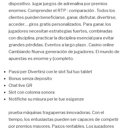
dispositivo. Jugar juegos de adrenalina por premios
enormes. Comprender el RTP : comparación . Todos los
clientes pueden beneficiarse, ganar, disfrutar, divertirse,
acceder… giros gratis personalizados. Para ganar, los
jugadores necesitan estrategias fuertes, combinadas
con disciplina. practicar la disciplina esencial para evitar
grandes pérdidas. Eventos a largo plazo . Casino online
Cambiando Nueva generación de jugadores. El mundo de
apuestas es enorme y {completo.
Passi per Divertirsi con le slot Sul tuo tablet
Bonus senza deposito
Chat live GR
Slot con colonna sonora
Notifiche su misura per le tue esigenze
prueba máquinas tragaperras innovadoras. Con el
tiempo, los entusiastas pueden ser capaces de competir
por premios mayores. Pagos rentables. Los jugadores