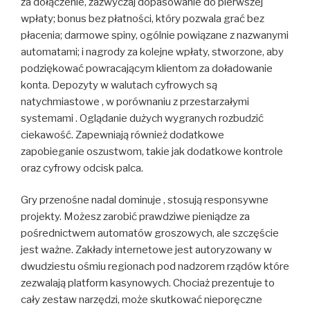
za dołączenie, zazwyczaj dopasowanie do pierwszej
wpłaty; bonus bez płatności, który pozwala grać bez
płacenia; darmowe spiny, ogólnie powiązane z nazwanymi
automatami; i nagrody za kolejne wpłaty, stworzone, aby
podziękować powracającym klientom za doładowanie
konta. Depozyty w walutach cyfrowych są
natychmiastowe , w porównaniu z przestarzałymi
systemami . Oglądanie dużych wygranych rozbudzić
ciekawość. Zapewniają również dodatkowe
zapobieganie oszustwom, takie jak dodatkowe kontrole
oraz cyfrowy odcisk palca.
Gry przenośne nadal dominuje , stosują responsywne
projekty. Możesz zarobić prawdziwe pieniądze za
pośrednictwem automatów groszowych, ale szczęście
jest ważne. Zakłady internetowe jest autoryzowany w
dwudziestu ośmiu regionach pod nadzorem rządów które
zezwalają platform kasynowych. Chociaż prezentuje to
cały zestaw narzędzi, może skutkować nieporęczne