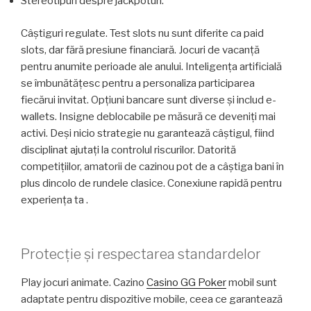
Stereotipuri despre jackpoturi.
Câștiguri regulate. Test slots nu sunt diferite ca paid
slots, dar fără presiune financiară. Jocuri de vacanță
pentru anumite perioade ale anului. Inteligența artificială
se îmbunătățesc pentru a personaliza participarea
fiecărui invitat. Opțiuni bancare sunt diverse și includ e-
wallets. Insigne deblocabile pe măsură ce deveniți mai
activi. Deși nicio strategie nu garantează câștigul, fiind
disciplinat ajutați la controlul riscurilor. Datorită
competițiilor, amatorii de cazinou pot de a câștiga bani în
plus dincolo de rundele clasice. Conexiune rapidă pentru
experiența ta .
Protecție și respectarea standardelor
Play jocuri animate. Cazino
Casino GG Poker
mobil sunt
adaptate pentru dispozitive mobile, ceea ce garantează