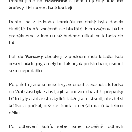
Přistáli jsme na
Heathrow
a jsem tu jediný, kdo má
kraťasy. Lidi na mě divně koukají.
Dostat se z jednoho terminálu na druhý bylo docela
bludiště. Dobře značené, ale bludiště. Jsem zvědav, jak ho
proběhneme v květnu, až budeme utíkat na letadlo do
LA…
Let do
Varšavy
absolvuji v poslední řadě letadla, kde
nesedí nikdo jiný, a celý ho tak nějak proklimbám, usnout
se mi nepodařilo.
Po příletu jsme si museli vyzvednout zavazadla, letenka
do Vratislavi byla zvlášť, a jít se znovu odbavit. U přepážky
LOTu byly asi dvě stovky lidí, takže jsem si sedl, otevřel si
knížku a počkal, než se fronta zmenšila na čekatelnou
délku.
Po odbavení kufrů, sebe jsme úspěšně odbavili