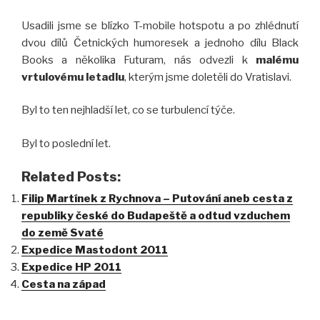
Usadili jsme se blízko T-mobile hotspotu a po zhlédnutí
dvou dílů Četnických humoresek a jednoho dílu Black
Books a několika Futuram, nás odvezli k
malému
vrtulovému letadlu
, kterým jsme doletěli do Vratislavi.
Byl to ten nejhladší let, co se turbulencí týče.
Byl to poslední let.
Related Posts:
Filip Martínek z Rychnova – Putování aneb cesta z
republiky české do Budapeště a odtud vzduchem
do země Svaté
Expedice Mastodont 2011
Expedice HP 2011
Cesta na západ