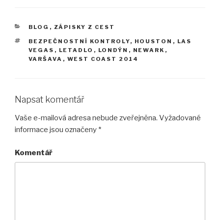
RUBRIKY
BLOG
,
ZÁPISKY Z CEST
ŠTÍTKY
BEZPEČNOSTNÍ KONTROLY
,
HOUSTON
,
LAS
VEGAS
,
LETADLO
,
LONDÝN
,
NEWARK
,
VARŠAVA
,
WEST COAST 2014
Napsat komentář
Vaše e-mailová adresa nebude zveřejněna.
Vyžadované
informace jsou označeny
*
Komentář