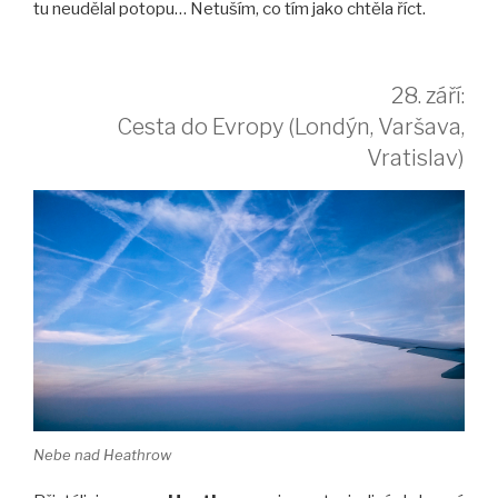
tu neudělal potopu… Netuším, co tím jako chtěla říct.
28. září:
Cesta do Evropy (Londýn, Varšava,
Vratislav)
Nebe nad Heathrow