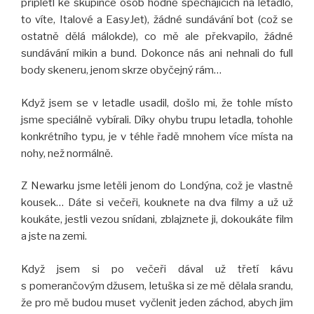
připletl ke skupince osob hodně spěchajících na letadlo,
to víte, Italové a EasyJet), žádné sundávání bot (což se
ostatně dělá málokde), co mě ale překvapilo, žádné
sundávání mikin a bund. Dokonce nás ani nehnali do full
body skeneru, jenom skrze obyčejný rám…
Když jsem se v letadle usadil, došlo mi, že tohle místo
jsme speciálně vybírali. Díky ohybu trupu letadla, tohohle
konkrétního typu, je v téhle řadě mnohem více místa na
nohy, než normálně.
Z Newarku jsme letěli jenom do Londýna, což je vlastně
kousek… Dáte si večeři, kouknete na dva filmy a už už
koukáte, jestli vezou snídani, zblajznete ji, dokoukáte film
a jste na zemi.
Když jsem si po večeři dával už třetí kávu
s pomerančovým džusem, letuška si ze mě dělala srandu,
že pro mě budou muset vyčlenit jeden záchod, abych jim