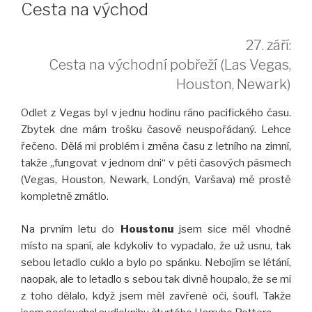
Cesta na východ
27. září:
Cesta na východní pobřeží (Las Vegas,
Houston, Newark)
Odlet z Vegas byl v jednu hodinu ráno pacifického času.
Zbytek dne mám trošku časově neuspořádaný. Lehce
řečeno. Dělá mi problém i změna času z letního na zimní,
takže „fungovat v jednom dni“ v pěti časových pásmech
(Vegas, Houston, Newark, Londýn, Varšava) mě prostě
kompletně zmátlo.
Na prvním letu do
Houstonu
jsem sice měl vhodné
místo na spaní, ale kdykoliv to vypadalo, že už usnu, tak
sebou letadlo cuklo a bylo po spánku. Nebojím se létání,
naopak, ale to letadlo s sebou tak divně houpalo, že se mi
z toho dělalo, když jsem měl zavřené oči, šoufl. Takže