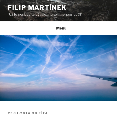
Přejít
FILIP MARTÍNEK
k
"Už to není, co to bývalo… je to mnohem lepší!"
obsahu
webu
Menu
PUBLIKOVÁNO
23.11.2014
OD
FÍFA