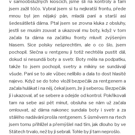
v samoobslužných kioscích, jsme šli na kontroly a tam
jsem zažil tóčo. Vybral jsem si tu nejkratší frontu, přede
mnou byl jen nějaký pán, mladá paní a starší asi
šedesátiletá dáma. Ptal jsem se zrovna kluka z obsluhy,
jestli se musím zouvat a ukazoval mu boty, když v tom
začala ta dáma na začátku fronty mluvit zvýšeným
hlasem. Sice polsky nešprechtim, ale o co šlo, jsem
pochopil. Slečna u rentgenu ji totiž nechtěla pustit dál,
dokud si nesundá boty a svetr. Boty měla na podpatku,
takže to jsem pochopil, svetry a mikiny se sundávají
všude. Paní se to ale vůbec nelíbilo a dala to dost hlasitě
najevo. Když se do toho vložil bezpečák za rentgenem a
začala hulákat i na něj, čekal jsem, že ji seberou. Bezpečák
jí i ukazoval, ať se sebere a odejde od kontrol. Pokřikovali
tam na sebe asi pět minut, obsluha se nám už začala
omlouvat, až dáma nakonec sundala boty i svetr a za
stálého nadávání prošla rentgenem. S úsměvem na rtech
jsem tomu přihlížel a přemýšlel nad tím, jak dlouho by ve
Státech trvalo, než by ji sebrali. Tohle by jí tam neprošlo.