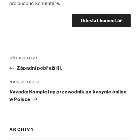
pro budoucí komentáře.
Navigace
PŘEDCHOZÍ
Předchozí
pro
příspěvek
Západní pobřeží III.
příspěvek
NÁSLEDUJÍCÍ
Následující
příspěvek
Vavada: Kompletny przewodnik po kasynie online
w Polsce
ARCHIVY