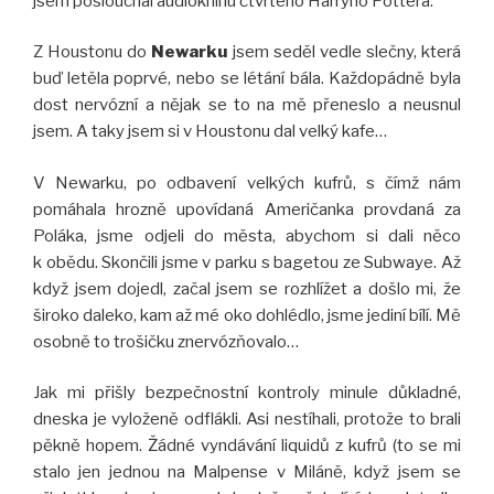
jsem poslouchal audioknihu čtvrtého Harryho Pottera.
Z Houstonu do
Newarku
jsem seděl vedle slečny, která
buď letěla poprvé, nebo se létání bála. Každopádně byla
dost nervózní a nějak se to na mě přeneslo a neusnul
jsem. A taky jsem si v Houstonu dal velký kafe…
V Newarku, po odbavení velkých kufrů, s čímž nám
pomáhala hrozně upovídaná Američanka provdaná za
Poláka, jsme odjeli do města, abychom si dali něco
k obědu. Skončili jsme v parku s bagetou ze Subwaye. Až
když jsem dojedl, začal jsem se rozhlížet a došlo mi, že
široko daleko, kam až mé oko dohlédlo, jsme jediní bílí. Mě
osobně to trošičku znervózňovalo…
Jak mi přišly bezpečnostní kontroly minule důkladné,
dneska je vyloženě odflákli. Asi nestíhali, protože to brali
pěkně hopem. Žádné vyndávání liquidů z kufrů (to se mi
stalo jen jednou na Malpense v Miláně, když jsem se