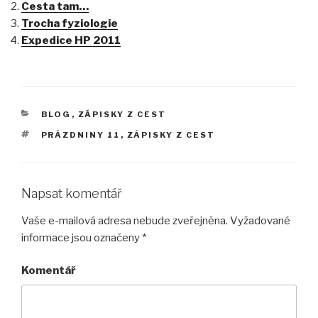
Cesta tam…
Trocha fyziologie
Expedice HP 2011
RUBRIKY
BLOG
,
ZÁPISKY Z CEST
ŠTÍTKY
PRÁZDNINY 11
,
ZÁPISKY Z CEST
Napsat komentář
Vaše e-mailová adresa nebude zveřejněna.
Vyžadované
informace jsou označeny
*
Komentář