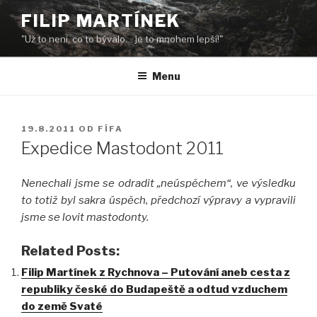
Přejít
FILIP MARTÍNEK
k
"Už to není, co to bývalo… je to mnohem lepší!"
obsahu
webu
Menu
PUBLIKOVÁNO
19.8.2011
OD
FÍFA
Expedice Mastodont 2011
Nenechali jsme se odradit „neúspěchem“, ve výsledku
to totiž byl sakra úspěch, předchozí výpravy a vypravili
jsme se lovit mastodonty.
Related Posts:
Filip Martínek z Rychnova – Putování aneb cesta z
republiky české do Budapeště a odtud vzduchem
do země Svaté