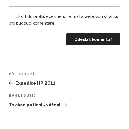
Uložit do prohlížeče jméno, e-mail a webovou stránku
pro budoucí komentáře.
Navigace
PŘEDCHOZÍ
Předchozí
pro
příspěvek
Expedice HP 2011
příspěvek
NÁSLEDUJÍCÍ
Následující
příspěvek
To chce potlesk, vážení