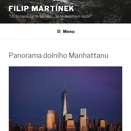
Přejít
FILIP MARTÍNEK
k
"Už to není, co to bývalo… je to mnohem lepší!"
obsahu
webu
Menu
Panorama dolního Manhattanu