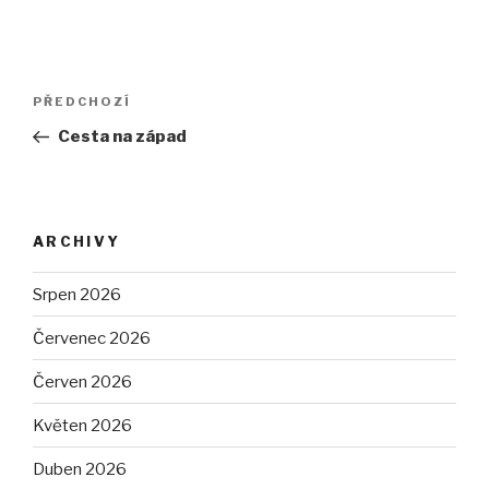
Navigace
PŘEDCHOZÍ
Předchozí
pro
příspěvek
Cesta na západ
příspěvek
ARCHIVY
Srpen 2026
Červenec 2026
Červen 2026
Květen 2026
Duben 2026