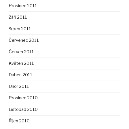
Prosinec 2011
Září 2011
Srpen 2011
Červenec 2011
Červen 2011
Květen 2011
Duben 2011
Únor 2011
Prosinec 2010
Listopad 2010
Říjen 2010