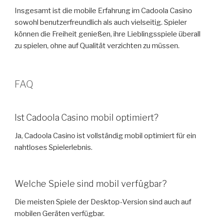
Insgesamt ist die mobile Erfahrung im Cadoola Casino
sowohl benutzerfreundlich als auch vielseitig. Spieler
können die Freiheit genießen, ihre Lieblingsspiele überall
zu spielen, ohne auf Qualität verzichten zu müssen.
FAQ
Ist Cadoola Casino mobil optimiert?
Ja, Cadoola Casino ist vollständig mobil optimiert für ein
nahtloses Spielerlebnis.
Welche Spiele sind mobil verfügbar?
Die meisten Spiele der Desktop-Version sind auch auf
mobilen Geräten verfügbar.