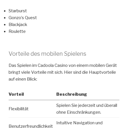
Starburst
Gonzo’s Quest
Blackjack
Roulette
Vorteile des mobilen Spielens
Das Spielen im Cadoola Casino von einem mobilen Gerät
bringt viele Vorteile mit sich. Hier sind die Hauptvorteile
auf einen Blick:
Vorteil
Beschreibung
Spielen Sie jederzeit und überall
Flexibilität
ohne Einschränkungen.
Intuitive Navigation und
Benutzerfreundlichkeit