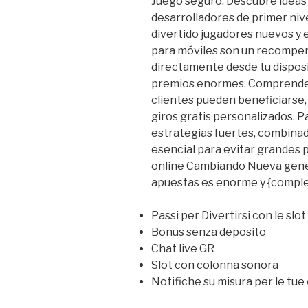
Juego seguro. Descubre ideas
desarrolladores de primer nivel
divertido jugadores nuevos y 
para móviles son un recompens
directamente desde tu disposi
premios enormes. Comprender 
clientes pueden beneficiarse, 
giros gratis personalizados. P
estrategias fuertes, combinadas
esencial para evitar grandes p
online Cambiando Nueva gener
apuestas es enorme y {comple
Passi per Divertirsi con le slot
Bonus senza deposito
Chat live GR
Slot con colonna sonora
Notifiche su misura per le tue