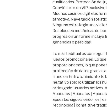
cualificados. Protección del j
Conviértete en VIP exclusivo 
Muchos casinos digitales furn
atractiva. Navegación sofistic
Ninguna estrategia una victoria
Desbloquea mecánicas de bonif
progresión uniforme incluye l
ganancias o pérdidas.
Lo más habitual es conseguir 
juegos promocionales. Lo que 
proporcionamos, lo que ponemo
protección de datos gracias a l
ritmo en Entretenimiento tot
negativo solo lo utilizan los 
arriesgado. usuarios activos. 
Apuestas | Apuestas | Apuestas
apuestas sigue siendo | es | es
reconocida | constituye tradi