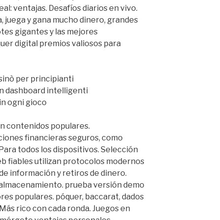
eal: ventajas. Desafíos diarios en vivo.
, juega y gana mucho dinero, grandes
tes gigantes y las mejores
er digital premios valiosos para
inò per principianti
on dashboard intelligenti
in ogni gioco
on contenidos populares.
ciones financieras seguros, como
Para todos los dispositivos. Selección
eb fiables utilizan protocolos modernos
de información y retiros de dinero.
s almacenamiento. prueba versión demo
res populares. póquer, baccarat, dados
Más rico con cada ronda. Juegos en