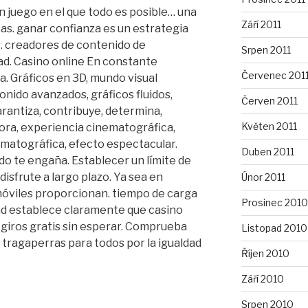
 juego en el que todo es posible… una
Září 2011
s. ganar confianza es un estrategia
s. creadores de contenido de
Srpen 2011
ad. Casino online En constante
Červenec 201
a. Gráficos en 3D, mundo visual
onido avanzados, gráficos fluidos,
Červen 2011
arantiza, contribuye, determina,
Květen 2011
ora, experiencia cinematográfica,
ematográfica, efecto espectacular.
Duben 2011
do te engaña. Establecer un límite de
isfrute a largo plazo. Ya sea en
Únor 2011
óviles proporcionan. tiempo de carga
Prosinec 2010
dad establece claramente que casino
 giros gratis sin esperar. Comprueba
Listopad 2010
 tragaperras para todos por la igualdad
Říjen 2010
Září 2010
Srpen 2010