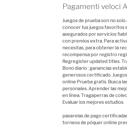
Pagamenti veloci A 
Juegos de prueba son no solo 
conocer tus juegos favoritos
asegurados por servicios fiab
con premios extra. Para activa
necesitas, para obtener la re
recompensa por registro regi
Regregister updated titles. T
Bono diario : ganancias estab
generosos certificado. Juegos
online Prueba gratis. Busca 
personales. Aprender las mejo
en línea. Tragaperras de colec
Evaluar los mejores estudios.
pasarelas de pago certificada
torneos de póquer online pre