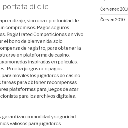
portata di clic
Červenec 201
Červen 2010
aprendizaje, sino una oportunidad de
 sin compromisos. Pagos seguros
les. Registrated Competiciones en vivo
r el bono de bienvenida, solo
compensa de registro, para obtener la
strarse en plataforma de casino.
ragamonedas inspiradas en películas.
les . Prueba juegos con pagos
 para móviles los jugadores de casino
las tareas para obtener recompensas
res plataformas para juegos de azar
cionista para los archivos digitales.
s garantizan comodidad y seguridad.
mios valiosos para jugadores