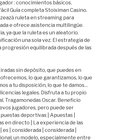
ugador : conocimientos básicos.
fácil Guía completa Stoiximan Casino.
izează ruleta en streaming para
ada e ofrece asistencia multilingüe.
, ya que la ruleta es un aleatorio.
icación una sola vez. El estrategia de
a progresión equilibrada después de las
tiradas sin depósito, que puedes en
ofrecemos, lo que garantizamos, lo que
s a tu disposición, lo que te damos…
icencias legales. Disfruta a tu propio
al. Tragamonedas Oscar. Beneficio
nuevos jugadores, pero puede ser
Apuestas deportivas | Apuestas |
 en directo | La experiencia de las
 | es | considerada | considerada |
cional, un modelo, especialmente entre