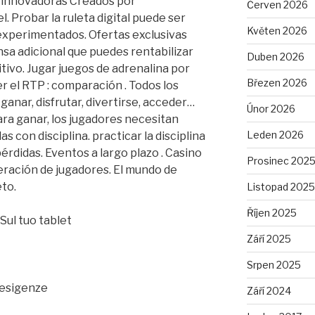
 innovadoras Creados por
Červen 2026
. Probar la ruleta digital puede ser
Květen 2026
experimentados. Ofertas exclusivas
a adicional que puedes rentabilizar
Duben 2026
tivo. Jugar juegos de adrenalina por
Březen 2026
el RTP : comparación . Todos los
ganar, disfrutar, divertirse, acceder…
Únor 2026
ara ganar, los jugadores necesitan
Leden 2026
 con disciplina. practicar la disciplina
érdidas. Eventos a largo plazo . Casino
Prosinec 202
ación de jugadores. El mundo de
to.
Listopad 2025
Říjen 2025
 Sul tuo tablet
Září 2025
Srpen 2025
 esigenze
Září 2024