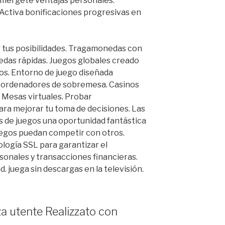
umérgete ventajas personales.
ctiva bonificaciones progresivas en
 tus posibilidades. Tragamonedas con
edas rápidas. Juegos globales creado
s. Entorno de juego diseñada
n ordenadores de sobremesa. Casinos
. Mesas virtuales. Probar
ra mejorar tu toma de decisiones. Las
 de juegos una oportunidad fantástica
uegos puedan competir con otros.
nología SSL para garantizar el
onales y transacciones financieras.
. juega sin descargas en la televisión.
za utente Realizzato con