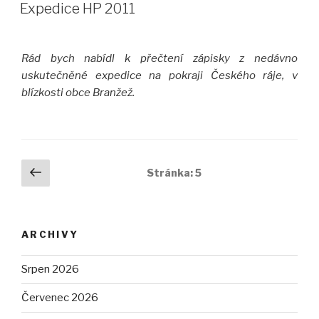
Expedice HP 2011
Rád bych nabídl k přečtení zápisky z nedávno
uskutečněné expedice na pokraji Českého ráje, v
blízkosti obce Branžež.
Navigace
Předchozí
Stránka:
5
stránka
pro
příspěvky
ARCHIVY
Srpen 2026
Červenec 2026