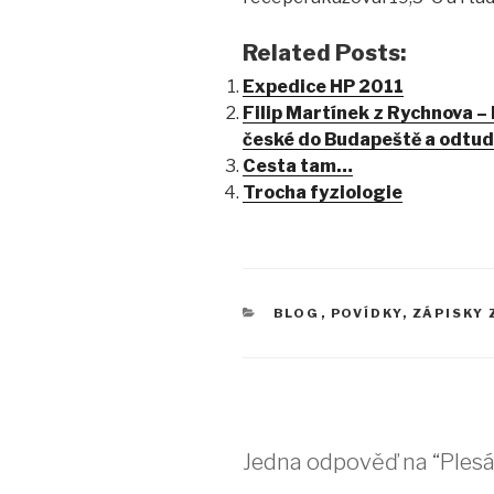
Related Posts:
Expedice HP 2011
Filip Martínek z Rychnova –
české do Budapeště a odtu
Cesta tam…
Trocha fyziologie
RUBRIKY
BLOG
,
POVÍDKY
,
ZÁPISKY 
Jedna odpověď na “Plesá