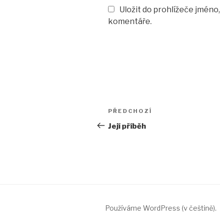
Uložit do prohlížeče jméno
komentáře.
Navigace
PŘEDCHOZÍ
Předchozí
pro
příspěvek
Její příběh
příspěvek
Používáme WordPress (v češtině).