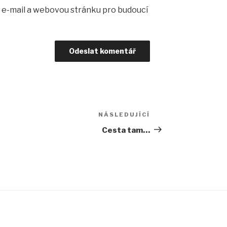
, e-mail a webovou stránku pro budoucí
NÁSLEDUJÍCÍ
Následující
příspěvek
Cesta tam…