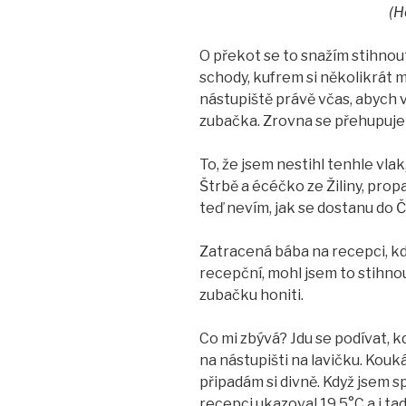
(H
O překot se to snažím stihnou
schody, kufrem si několikrát 
nástupiště právě včas, abych v
zubačka. Zrovna se přehupuje 
To, že jsem nestihl tenhle vlak
Štrbě a écéčko ze Žiliny, propa
teď nevím, jak se dostanu do
Zatracená bába na recepci, k
recepční, mohl jsem to stihno
zubačku honiti.
Co mi zbývá? Jdu se podívat, kd
na nástupišti na lavičku. Kou
připadám si divně. Když jsem 
recepci ukazoval 19,5°C a i ta