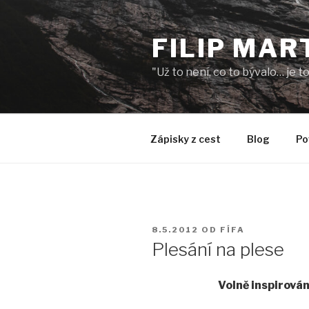
Přejít
k
FILIP MAR
obsahu
webu
"Už to není, co to bývalo… je 
Zápisky z cest
Blog
Po
PUBLIKOVÁNO
8.5.2012
OD
FÍFA
Plesání na plese
Volně inspirová