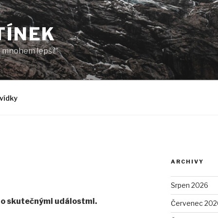
TÍNEK
to mnohem lepší!"
vídky
ARCHIVY
Srpen 2026
no skutečnými událostmi.
Červenec 202