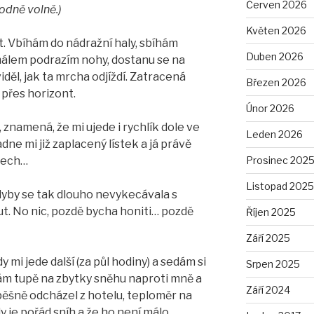
Červen 2026
odně volně.)
Květen 2026
t. Vbíhám do nádražní haly, sbíhám
Duben 2026
málem podrazím nohy, dostanu se na
iděl, jak ta mrcha odjíždí. Zatracená
Březen 2026
přes horizont.
Únor 2026
, znamená, že mi ujede i rychlík dole ve
Leden 2026
dne mi již zaplacený lístek a já právě
Prosinec 202
 Čech…
Listopad 2025
dyby se tak dlouho nevykecávala s
ut. No nic, pozdě bycha honiti… pozdě
Říjen 2025
Září 2025
y mi jede další (za půl hodiny) a sedám si
Srpen 2025
kám tupě na zbytky sněhu naproti mně a
Září 2024
spěšně odcházel z hotelu, teploměr na
dy je pořád sníh a že ho není málo…