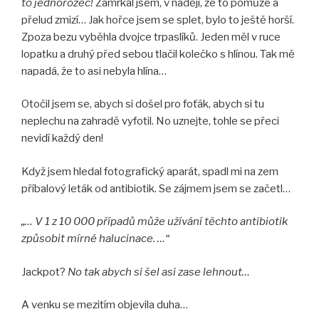
to jednorožec!
Zamrkal jsem, v naději, že to pomůže a
přelud zmizí… Jak hořce jsem se splet, bylo to ještě horší.
Zpoza bezu vyběhla dvojce trpaslíků. Jeden měl v ruce
lopatku a druhý před sebou tlačil kolečko s hlínou. Tak mě
napadá, že to asi nebyla hlína…
Otočil jsem se, abych si došel pro foťák, abych si tu
neplechu na zahradě vyfotil. No uznejte, tohle se přeci
nevidí každý den!
Když jsem hledal fotografický aparát, spadl mi na zem
příbalový leták od antibiotik. Se zájmem jsem se začetl…
„… V 1 z 10 000 případů může užívání těchto antibiotik
způsobit mírné halucinace. …“
Jackpot?
No tak abych si šel asi zase lehnout…
A venku se mezitím objevila duha…