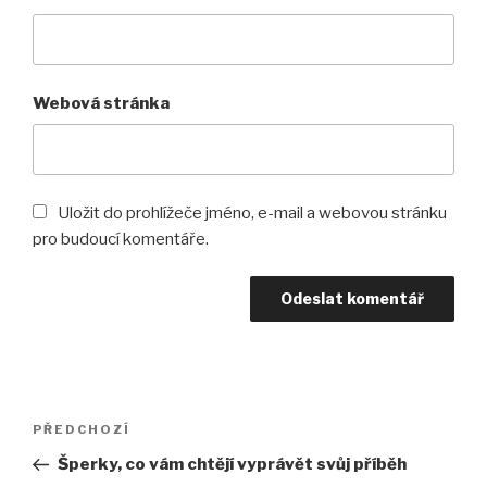
Webová stránka
Uložit do prohlížeče jméno, e-mail a webovou stránku
pro budoucí komentáře.
Navigace
PŘEDCHOZÍ
Předchozí
pro
příspěvek
Šperky, co vám chtějí vyprávět svůj příběh
příspěvek