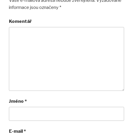
Vaše e-mailová adresa nebude zveřejněna.
Vyžadované
informace jsou označeny
*
Komentář
Jméno
*
E-mail
*