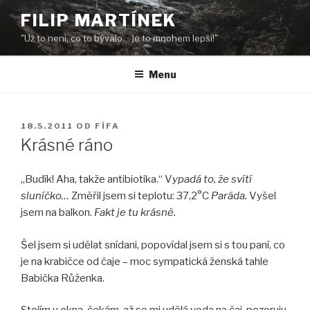
Přejít
FILIP MARTÍNEK
k
"Už to není, co to bývalo… je to mnohem lepší!"
obsahu
webu
Menu
PUBLIKOVÁNO
18.5.2011
OD
FÍFA
Krásné ráno
„Budík! Aha, takže antibiotika.“ V
ypadá to, že svítí
sluníčko…
Změřil jsem si teplotu: 37,2°C
Paráda.
Vyšel
jsem na balkon.
Fakt je tu krásně.
Šel jsem si udělat snídani, popovídal jsem si s tou paní, co
je na krabičce od čaje – moc sympatická ženská tahle
Babička Růženka.