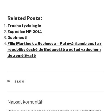
Related Posts:
Trocha fyziologie
Expedice HP 2011
Osobnosti
Filip Martínek z Rychnova – Putování aneb cesta z
republiky české do Budapeště a odtud vzduchem
do země Svaté
RUBRIKY
BLOG
Napsat komentář