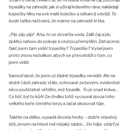
Stojím u okna, čekám, až se mi udělá voda na čaj, pozoruju
trpaslíky na zahradě, jak si užívají krásného rána, nakládají
kopečky hlíny na své malé kolečko a někam ji odváží.
To
bude taťka naštvaný, že máme na zahradě krtka.
„Píp, píp, píp!“
Aha, to se dovařila voda.
Zalít čaj a jdu
zpátky nahoru do pokoje a cestou přemýšlím:
Zatraceně,
fakt jsem tam viděl trpaslíky? Trpaslíky?
Vyšel jsem
proto znovu na balkon, abych se přesvědčil o tom, co
jsem viděl.
Samozřejmě, že jsem už žádné trpaslíky neviděl. Ale na
druhé části zahrady stálo, schované za bezem, evidentně
něco podstatně většího, než trpaslík.
To je snad kráva…
Co hůř, byl to kůň! Za chvilku totiž vycouval zpoza toho
velkého keře černého bezu a začal okusovat túje.
Takhle na dálku, vypadá docela hezky – dobře stavěný,
bílý, jenom na hlavě má nějaký nádor… Do háje, vždyť je