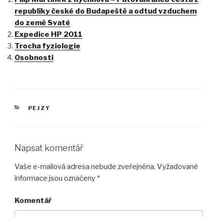
republiky české do Budapeště a odtud vzduchem
do země Svaté
Expedice HP 2011
Trocha fyziologie
Osobnosti
RUBRIKY
PEJZY
Napsat komentář
Vaše e-mailová adresa nebude zveřejněna.
Vyžadované
informace jsou označeny
*
Komentář