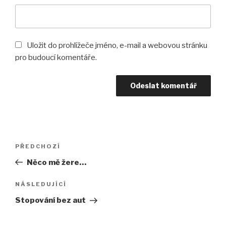
Uložit do prohlížeče jméno, e-mail a webovou stránku
pro budoucí komentáře.
Navigace
PŘEDCHOZÍ
Předchozí
pro
příspěvek
Něco mě žere…
příspěvek
NÁSLEDUJÍCÍ
Následující
příspěvek
Stopování bez aut