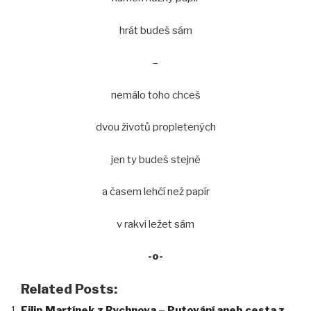
hrát budeš sám
–
nemálo toho chceš
dvou životů propletených
jen ty budeš stejně
a časem lehčí než papír
v rakvi ležet sám
-o-
Related Posts:
Filip Martínek z Rychnova – Putování aneb cesta z