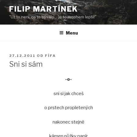
Přejít
FILIP MARTÍNEK
k
"Už to není, co to bývalo… je to mnohem lepší!"
obsahu
webu
Menu
PUBLIKOVÁNO
27.12.2011
OD
FÍFA
Sni si sám
-o-
sni si jak chceš
o prstech propletených
nakonec stejně
kámen nůžky papír