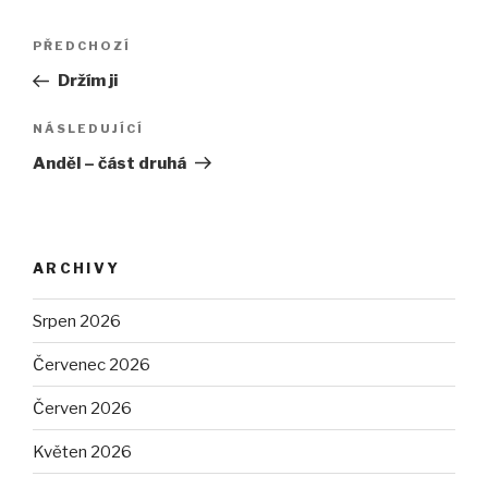
Navigace
PŘEDCHOZÍ
Předchozí
pro
příspěvek
Držím ji
příspěvek
NÁSLEDUJÍCÍ
Následující
příspěvek
Anděl – část druhá
ARCHIVY
Srpen 2026
Červenec 2026
Červen 2026
Květen 2026