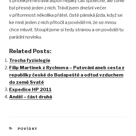
s přítelkyní netrávili aspoň nějaký čas společně, ale tohle
byl přesně jeden z nich. Trávil jsem dnešní večer
v přítomnost několika přátel, čistě pánská jízda, když se
ke mně jeden z nich přitočil a pověděl mi, že se mnou
chce mluvit. Stoupli jsme si tedy stranou a on pověděl tu
parádní novinku.
Related Posts:
Trocha fyziologie
Filip Martínek z Rychnova – Putování aneb cesta z
republiky české do Budapeště a odtud vzduchem
do země Svaté
Expedice HP 2011
Anděl – část druhá
RUBRIKY
POVÍDKY