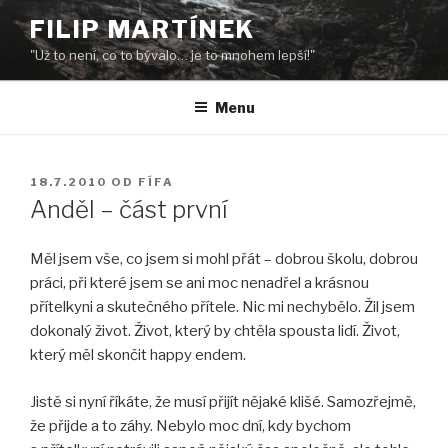
Přejít
FILIP MARTÍNEK
k
"Už to není, co to bývalo… je to mnohem lepší!"
obsahu
webu
Menu
PUBLIKOVÁNO
18.7.2010
OD
FÍFA
Anděl – část první
Měl jsem vše, co jsem si mohl přát – dobrou školu, dobrou
práci, při které jsem se ani moc nenadřel a krásnou
přítelkyni a skutečného přítele. Nic mi nechybělo. Žil jsem
dokonalý život. Život, který by chtěla spousta lidí. Život,
který měl skončit happy endem.
Jistě si nyní říkáte, že musí přijít nějaké klišé. Samozřejmě,
že přijde a to záhy. Nebylo moc dní, kdy bychom