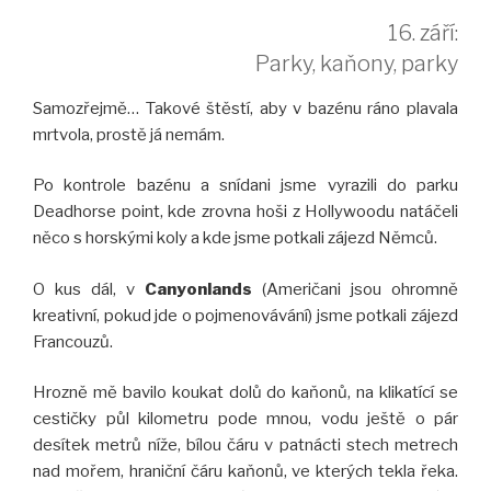
16. září:
Parky, kaňony, parky
Samozřejmě… Takové štěstí, aby v bazénu ráno plavala
mrtvola, prostě já nemám.
Po kontrole bazénu a snídani jsme vyrazili do parku
Deadhorse point, kde zrovna hoši z Hollywoodu natáčeli
něco s horskými koly a kde jsme potkali zájezd Němců.
O kus dál, v
Canyonlands
(Američani jsou ohromně
kreativní, pokud jde o pojmenovávání) jsme potkali zájezd
Francouzů.
Hrozně mě bavilo koukat dolů do kaňonů, na klikatící se
cestičky půl kilometru pode mnou, vodu ještě o pár
desítek metrů níže, bílou čáru v patnácti stech metrech
nad mořem, hraniční čáru kaňonů, ve kterých tekla řeka.