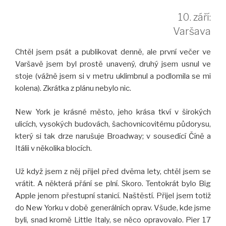
10. září:
Varšava
Chtěl jsem psát a publikovat denně, ale první večer ve
Varšavě jsem byl prostě unavený, druhý jsem usnul ve
stoje (vážně jsem si v metru uklimbnul a podlomila se mi
kolena). Zkrátka z plánu nebylo nic.
New York je krásné město, jeho krása tkví v širokých
ulicích, vysokých budovách, šachovnicovitému půdorysu,
který si tak drze narušuje Broadway; v sousedící Číně a
Itálii v několika blocích.
Už když jsem z něj přijel před dvěma lety, chtěl jsem se
vrátit. A některá přání se plní. Skoro. Tentokrát bylo Big
Apple jenom přestupní stanicí. Naštěstí. Přijel jsem totiž
do New Yorku v době generálních oprav. Všude, kde jsme
byli, snad kromě Little Italy, se něco opravovalo. Pier 17