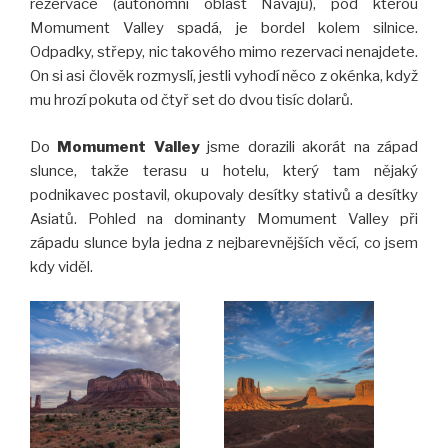
rezervace (autonomní oblast Navajů), pod kterou
Momument Valley spadá, je bordel kolem silnice.
Odpadky, střepy, nic takového mimo rezervaci nenajdete.
On si asi člověk rozmyslí, jestli vyhodí něco z okénka, když
mu hrozí pokuta od čtyř set do dvou tisíc dolarů.
Do
Momument Valley
jsme dorazili akorát na západ
slunce, takže terasu u hotelu, který tam nějaký
podnikavec postavil, okupovaly desítky stativů a desítky
Asiatů. Pohled na dominanty Momument Valley při
západu slunce byla jedna z nejbarevnějších věcí, co jsem
kdy viděl.