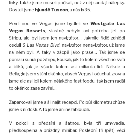
linky, takže jsme museli počkat, než z něj sundají nálepky.
Dostali jsme
hjundé Tuscon
, u nás ix35.
První noc ve Vegas jsme bydleli ve
Westgate Las
Vegas Resorts
, vlastně nebylo ani potřeba jet po
Stripu, ale byl jsem jen navigátor… Jakmile řidič zahlédl
ceduli
S Las Vegas Blvd
, navigátor nenavigátor, už jsme
na něm byli. A taky v zácpě jako prase… Tak jsme se
pomalu sunuli po Stripu, koukali, jak to kolem všechno svítí
a bliká, jak je všude kolem asi miliarda lidí. Někde u
Bellagia jsem stáhl okénko, abych Vegas i očuchal, zrovna
jsme ale asi jeli kolem nějakého fast foodu, tak jsem radši
to okénko zase zavřel…
Zaparkovali jsme a šli najít recepci. Po půl kilometru chůze
jsme k ní došli. A to jsme ani nezabloudili.
V pokoji s předsíní a šatnou, byla tři umyvadla,
předkoupelna a prázdný minibar. Poslední tři (pět) věci