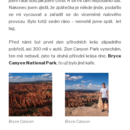
jsem řadil dolů jak jsem chtěl, R se mi tam nepodařilo dát.
Nakonec jsem zjistil, že zpátečka je někde jinde, podařilo
se mi vycouvat a zařadit se do víceméně nulového
provozu. Bylo totiž sedm ráno – nemohli jsme spát. Jet
lag.
Před námi byl první den přírodních krás západního
pobřeží, asi 300 mil v autě. Zion Canyon Park vynechám,
ten mě nebavil, zato ta druhá přírodní krása dne,
Bryce
Canyon National Park
, to už bylo jiné kafe.
Bryce Canyon
Bryce Canyon