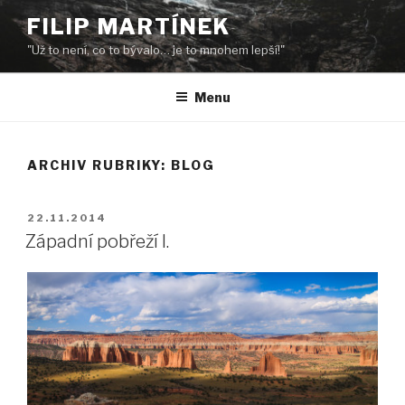
Přejít
FILIP MARTÍNEK
k
"Už to není, co to bývalo… je to mnohem lepší!"
obsahu
webu
Menu
ARCHIV RUBRIKY: BLOG
PUBLIKOVÁNO
22.11.2014
Západní pobřeží I.