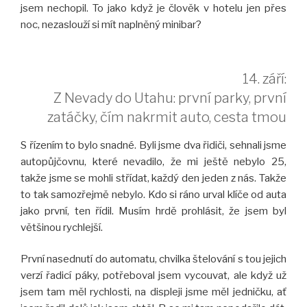
jsem nechopil. To jako když je člověk v hotelu jen přes
noc, nezaslouží si mít naplněný minibar?
14. září:
Z Nevady do Utahu: první parky, první
zatáčky, čím nakrmit auto, cesta tmou
S řízením to bylo snadné. Byli jsme dva řidiči, sehnali jsme
autopůjčovnu, které nevadilo, že mi ještě nebylo 25,
takže jsme se mohli střídat, každý den jeden z nás. Takže
to tak samozřejmě nebylo. Kdo si ráno urval klíče od auta
jako první, ten řídil. Musím hrdě prohlásit, že jsem byl
většinou rychlejší.
První nasednutí do automatu, chvilka štelování s tou jejich
verzí řadicí páky, potřeboval jsem vycouvat, ale když už
jsem tam měl rychlosti, na displeji jsme měl jedničku, ať