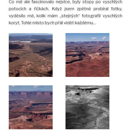
Co mě ale fascinovalo nejvíce, byly stopy po vyschlých
potocích a říčkách. Když jsem zpětně probíral fotky,
vyděsilo mě, kolik mám „stejných“ fotografií vyschlých
koryt. Tohle místo bych přál vidět každému…