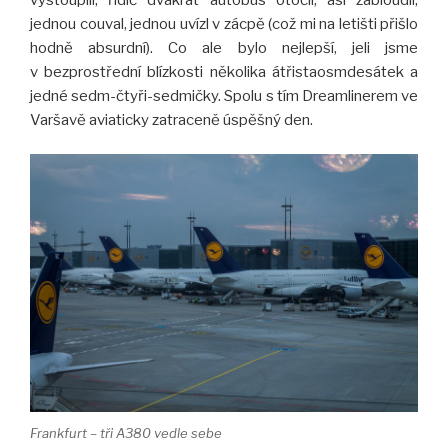
jednou couval, jednou uvízl v zácpě (což mi na letišti přišlo
hodně absurdní). Co ale bylo nejlepší, jeli jsme
v bezprostřední blízkosti několika átřistaosmdesátek a
jedné sedm-čtyři-sedmičky. Spolu s tím Dreamlinerem ve
Varšavě aviaticky zatraceně úspěšný den.
Frankfurt – tři A380 vedle sebe