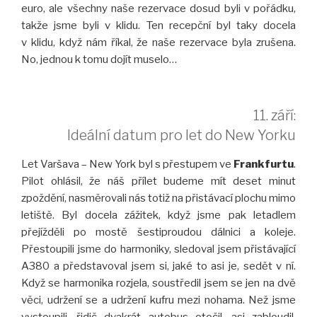
euro, ale všechny naše rezervace dosud byli v pořádku,
takže jsme byli v klidu. Ten recepční byl taky docela
v klidu, když nám říkal, že naše rezervace byla zrušena.
No, jednou k tomu dojít muselo…
11. září:
Ideální datum pro let do New Yorku
Let Varšava – New York byl s přestupem ve
Frankfurtu
.
Pilot ohlásil, že náš přílet budeme mít deset minut
zpoždění, nasměrovali nás totiž na přistávací plochu mimo
letiště. Byl docela zážitek, když jsme pak letadlem
přejížděli po mostě šestiproudou dálnici a koleje.
Přestoupili jsme do harmoniky, sledoval jsem přistávající
A380 a představoval jsem si, jaké to asi je, sedět v ní.
Když se harmonika rozjela, soustředil jsem se jen na dvě
věci, udržení se a udržení kufru mezi nohama. Než jsme
vystoupili, řidič dvakrát autobus otočil, asi zabloudil,