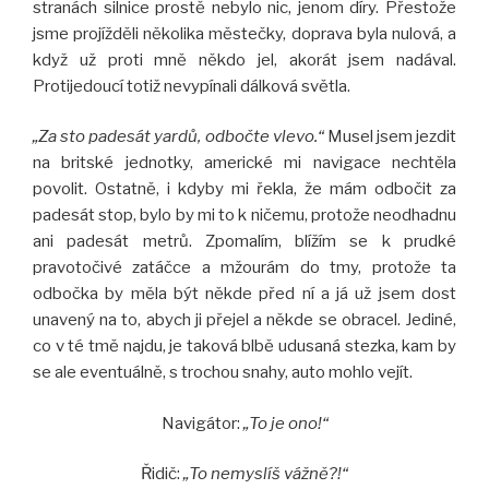
stranách silnice prostě nebylo nic, jenom díry. Přestože
jsme projížděli několika městečky, doprava byla nulová, a
když už proti mně někdo jel, akorát jsem nadával.
Protijedoucí totiž nevypínali dálková světla.
„Za sto padesát yardů, odbočte vlevo.“
Musel jsem jezdit
na britské jednotky, americké mi navigace nechtěla
povolit. Ostatně, i kdyby mi řekla, že mám odbočit za
padesát stop, bylo by mi to k ničemu, protože neodhadnu
ani padesát metrů. Zpomalím, blížím se k prudké
pravotočivé zatáčce a mžourám do tmy, protože ta
odbočka by měla být někde před ní a já už jsem dost
unavený na to, abych ji přejel a někde se obracel. Jediné,
co v té tmě najdu, je taková blbě udusaná stezka, kam by
se ale eventuálně, s trochou snahy, auto mohlo vejít.
Navigátor:
„To je ono!“
Řidič:
„To nemyslíš vážně?!“