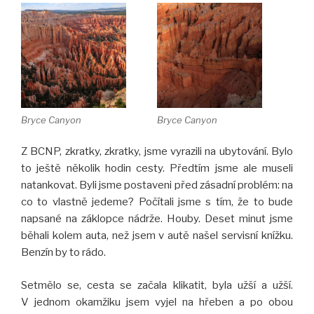
Bryce Canyon
Bryce Canyon
Z BCNP, zkratky, zkratky, jsme vyrazili na ubytování. Bylo
to ještě několik hodin cesty. Předtím jsme ale museli
natankovat. Byli jsme postaveni před zásadní problém: na
co to vlastně jedeme? Počítali jsme s tím, že to bude
napsané na záklopce nádrže. Houby. Deset minut jsme
běhali kolem auta, než jsem v autě našel servisní knížku.
Benzín by to rádo.
Setmělo se, cesta se začala klikatit, byla užší a užší.
V jednom okamžiku jsem vyjel na hřeben a po obou