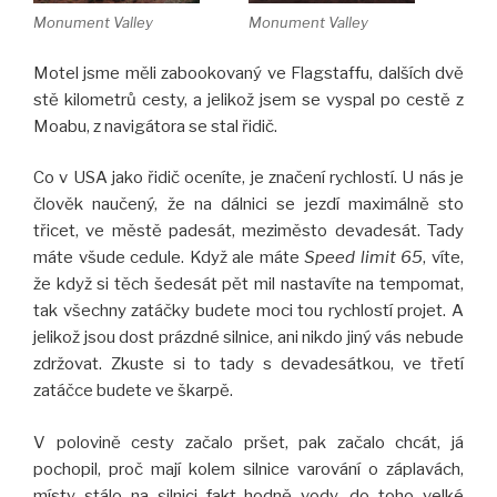
Monument Valley
Monument Valley
Motel jsme měli zabookovaný ve Flagstaffu, dalších dvě
stě kilometrů cesty, a jelikož jsem se vyspal po cestě z
Moabu, z navigátora se stal řidič.
Co v USA jako řidič oceníte, je značení rychlostí. U nás je
člověk naučený, že na dálnici se jezdí maximálně sto
třicet, ve městě padesát, meziměsto devadesát. Tady
máte všude cedule. Když ale máte
Speed limit 65
, víte,
že když si těch šedesát pět mil nastavíte na tempomat,
tak všechny zatáčky budete moci tou rychlostí projet. A
jelikož jsou dost prázdné silnice, ani nikdo jiný vás nebude
zdržovat. Zkuste si to tady s devadesátkou, ve třetí
zatáčce budete ve škarpě.
V polovině cesty začalo pršet, pak začalo chcát, já
pochopil, proč mají kolem silnice varování o záplavách,
místy stálo na silnici fakt hodně vody, do toho velké