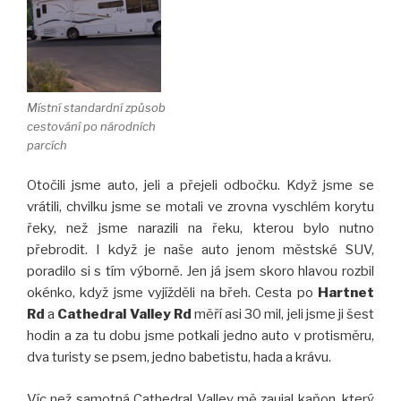
Místní standardní způsob
cestování po národních
parcích
Otočili jsme auto, jeli a přejeli odbočku. Když jsme se
vrátili, chvilku jsme se motali ve zrovna vyschlém korytu
řeky, než jsme narazili na řeku, kterou bylo nutno
přebrodit. I když je naše auto jenom městské SUV,
poradilo si s tím výborně. Jen já jsem skoro hlavou rozbil
okénko, když jsme vyjížděli na břeh. Cesta po
Hartnet
Rd
a
Cathedral Valley
Rd
měří asi 30 mil, jeli jsme ji šest
hodin a za tu dobu jsme potkali jedno auto v protisměru,
dva turisty se psem, jedno babetistu, hada a krávu.
Víc než samotná Cathedral Valley mě zaujal kaňon, který