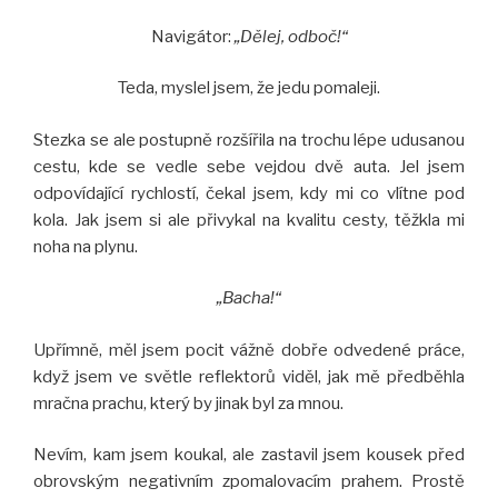
Navigátor:
„Dělej, odboč!“
Teda, myslel jsem, že jedu pomaleji.
Stezka se ale postupně rozšířila na trochu lépe udusanou
cestu, kde se vedle sebe vejdou dvě auta. Jel jsem
odpovídající rychlostí, čekal jsem, kdy mi co vlítne pod
kola. Jak jsem si ale přivykal na kvalitu cesty, těžkla mi
noha na plynu.
„Bacha!“
Upřímně, měl jsem pocit vážně dobře odvedené práce,
když jsem ve světle reflektorů viděl, jak mě předběhla
mračna prachu, který by jinak byl za mnou.
Nevím, kam jsem koukal, ale zastavil jsem kousek před
obrovským negativním zpomalovacím prahem. Prostě