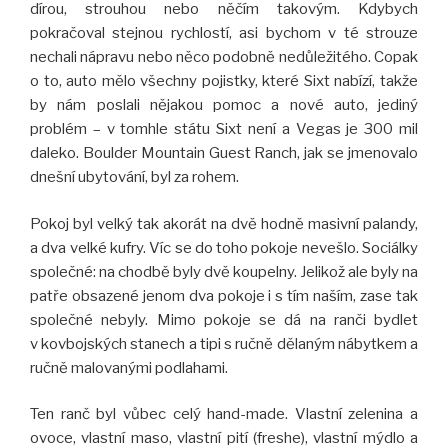
dírou, strouhou nebo něčím takovým. Kdybych
pokračoval stejnou rychlostí, asi bychom v té strouze
nechali nápravu nebo něco podobně nedůležitého. Copak
o to, auto mělo všechny pojistky, které Sixt nabízí, takže
by nám poslali nějakou pomoc a nové auto, jediný
problém – v tomhle státu Sixt není a Vegas je 300 mil
daleko. Boulder Mountain Guest Ranch, jak se jmenovalo
dnešní ubytování, byl za rohem.
Pokoj byl velký tak akorát na dvě hodně masivní palandy,
a dva velké kufry. Víc se do toho pokoje nevešlo. Sociálky
společné: na chodbě byly dvě koupelny. Jelikož ale byly na
patře obsazené jenom dva pokoje i s tím naším, zase tak
společné nebyly. Mimo pokoje se dá na ranči bydlet
v kovbojských stanech a tipi s ručně dělaným nábytkem a
ručně malovanými podlahami.
Ten ranč byl vůbec celý hand-made. Vlastní zelenina a
ovoce, vlastní maso, vlastní pití (freshe), vlastní mýdlo a