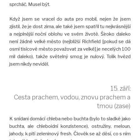
sprcháč. Musel být.
Když jsem se vracel do auta pro mobil, nejen že jsem
zjistil, že je dost zima, ale také jsem spatřil tu nejkrásnější
a nejplnější noční oblohu ve svém životě. Široko daleko
není žádné velké město (nejbližší Richfield [pokud se dá
osmi tisícové město považovat za velké] je necelých 100
mil daleko), takže světelný smog je nulový. Tolik hvězd
jsem nikdy neviděl.
15. září:
Cesta prachem, vodou, znovu prachem a
tmou (zase)
K snídani domácí chleba nebo buchta (bylo to sladké jako
buchta, ale chleboidní konzistence), ostružiny, meloun,
jahody, k pití zeleninový fresh. Člověk se až děsí, co s ním