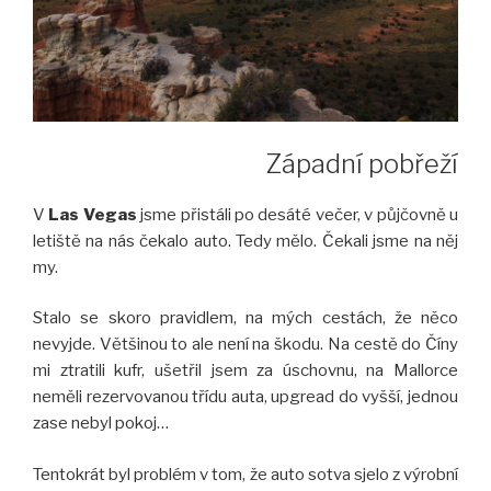
Západní pobřeží
V
Las Vegas
jsme přistáli po desáté večer, v půjčovně u
letiště na nás čekalo auto. Tedy mělo. Čekali jsme na něj
my.
Stalo se skoro pravidlem, na mých cestách, že něco
nevyjde. Většinou to ale není na škodu. Na cestě do Číny
mi ztratili kufr, ušetřil jsem za úschovnu, na Mallorce
neměli rezervovanou třídu auta, upgread do vyšší, jednou
zase nebyl pokoj…
Tentokrát byl problém v tom, že auto sotva sjelo z výrobní