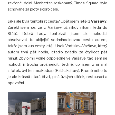
zavřené, dolní Manhattan rozkopaný, Times Square bylo
schované za ploty skoro celé.
Jaká ale byla tentokrát cesta? Opět jsem letěl z
Varšavy
.
Zařekl jsem se, že z Varšavy už nikdy nikam, leda do
Států. Dobrá tedy. Tentokrát jsem ale nehodlal
absolvovat tu ubíjející sedmihodinovou cestu autem,
takže jsem kus cesty letěl. Úsek Vratislav–Varšava, který
autem trvá pět hodin, letadlo zvládlo za čtyřicet pět
minut. Zbylo mi i volné odpoledne ve Varšavě, tak jsem se
rozhodl, ji trochu prošmejdit. Jediné, co jsem z ní znal
z fotek, byl ten mrakodrap (Palác kultury). Kromě něho tu
je ale krásná stará čtvrť, plná úzkých uliček, restaurací a
opevnění.