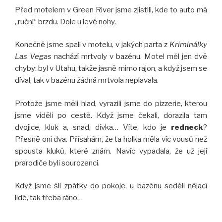
Před motelem v Green River jsme zjistili, kde to auto má
„ruční“ brzdu. Dole u levé nohy.
Konečně jsme spali v motelu, v jakých parta z
Kriminálky
Las Vegas
nachází mrtvoly v bazénu. Motel měl jen dvě
chyby: byl v Utahu, takže jasně mimo rajon, a když jsem se
díval, tak v bazénu žádná mrtvola neplavala.
Protože jsme měli hlad, vyrazili jsme do pizzerie, kterou
jsme viděli po cestě. Když jsme čekali, dorazila tam
dvojice, kluk a, snad, dívka… Víte, kdo je
redneck
?
Přesně oni dva. Přísahám, že ta holka měla víc vousů než
spousta kluků, které znám. Navíc vypadala, že už její
prarodiče byli sourozenci.
Když jsme šli zpátky do pokoje, u bazénu seděli nějací
lidé, tak třeba ráno…