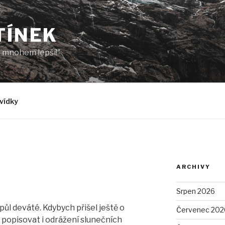
TÍNEK
to mnohem lepší!"
vídky
ARCHIVY
Srpen 2026
 půl deváté. Kdybych přišel ještě o
Červenec 202
l popisovat i odrážení slunečních