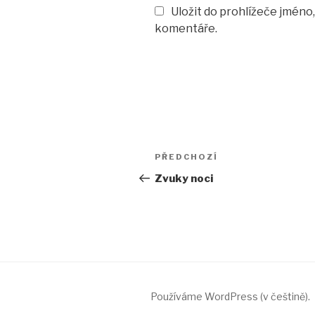
Uložit do prohlížeče jméno
komentáře.
Navigace
PŘEDCHOZÍ
Předchozí
pro
příspěvek
Zvuky noci
příspěvek
Používáme WordPress (v češtině).