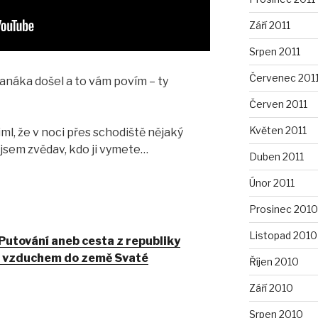
Září 2011
Srpen 2011
Červenec 201
panáka došel a to vám povím – ty
Červen 2011
Květen 2011
všiml, že v noci přes schodiště nějaký
jsem zvědav, kdo ji vymete…
Duben 2011
Únor 2011
Prosinec 2010
Listopad 2010
 Putování aneb cesta z republiky
d vzduchem do země Svaté
Říjen 2010
Září 2010
Srpen 2010