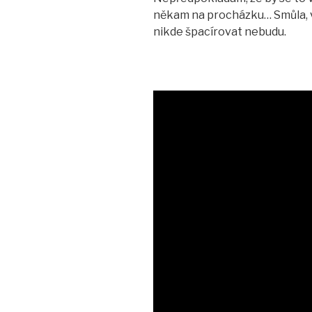
někam na procházku… Smůla, vyl
nikde špacírovat nebudu.