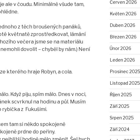
Červen 2026
je ale v čoudu. Minimálně všude tam,
ohlédne.
Květen 2026
Duben 2026
 jednoho z těch broušených panáků,
oté květnatě zprostředkovat, lámání
Březen 2026
chozího večera jsme se na materiálu
Únor 2026
i nemohli dovolit – chyběl by nám.) Není
Leden 2026
Prosinec 202
 ze kterého hraje Robyn, a cola.
Listopad 2025
lo. Když piju, spím málo. Dnes v noci,
Říjen 2025
pánek scvrknul na hodinu a půl. Musím
Září 2025
o rybička z Fukušimi.
Srpen 2025
, sem tam si někdo spokojeně
Září 2024
ojeně prdne do peřiny.
nejbližší hodině mělo změnit. Šel bych