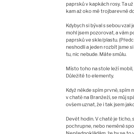
paprsků v kapkách rosy. Ta už 
kam až oko mé trojbarevné d
Kdybych si býval s sebou vzal
mohl jsem pozorovat, a vám p
paprsků ve skle/plastu. (Před
neshodli a jeden rozbít jsme s
tu, nic nebude. Máte smůlu.
Místo toho na stole leží mobil,
Důležité to elementy.
Když někde spím prvně, spím má
v chatě na Branžeži, se můj s
ovšem uznat, že i tak jsem jak
Devět hodin. V chatě je ticho
pochrupne, nebo neméně spok
Nepředpokládám, že by se to v 