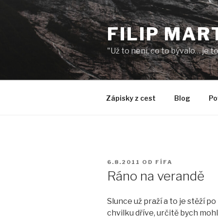
Přejít
k
FILIP MAR
obsahu
webu
"Už to není, co to bývalo… je 
Zápisky z cest
Blog
Po
PUBLIKOVÁNO
6.8.2011
OD
FÍFA
Ráno na verandě
Slunce už praží a to je stěží po
chvilku dříve, určitě bych moh