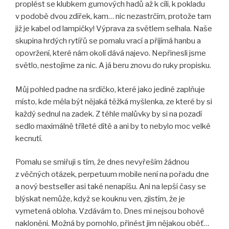
proplést se klubkem gumových hadů až k cíli, k pokladu
v podobě dvou zdířek, kam… nic nezastrčím, protože tam
již je kabel od lampičky! Výprava za světlem selhala. Naše
skupina hrdých rytířů se pomalu vrací a přijímá hanbu a
opovržení, které nám okolí dává najevo. Nepřinesli jsme
světlo, nestojíme za nic. A já beru znovu do ruky propisku.
Můj pohled padne na srdíčko, které jako jediné zaplňuje
místo, kde měla být nějaká těžká myšlenka, ze které by si
každý sednul na zadek. Z téhle malůvky by si na pozadí
sedlo maximálně tříleté dítě a ani by to nebylo moc velké
kecnutí.
Pomalu se smiřuji s tím, že dnes nevyřeším žádnou
z věčných otázek, perpetuum mobile není na pořadu dne
a nový bestseller asi také nenapíšu. Ani na lepší časy se
blýskat nemůže, když se kouknu ven, zjistím, že je
vymetená obloha. Vzdávám to. Dnes mi nejsou bohové
nakloněni. Možná by pomohlo, přinést jim nějakou oběť…