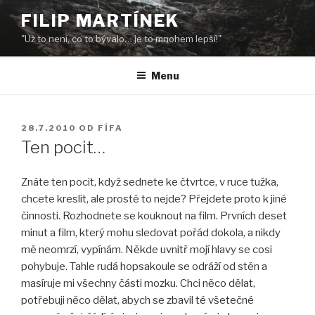
Přejít
FILIP MARTÍNEK
k
"Už to není, co to bývalo… je to mnohem lepší!"
obsahu
webu
Menu
PUBLIKOVÁNO
28.7.2010
OD
FÍFA
Ten pocit…
Znáte ten pocit, když sednete ke čtvrtce, v ruce tužka,
chcete kreslit, ale prostě to nejde? Přejdete proto k jiné
činnosti. Rozhodnete se kouknout na film. Prvních deset
minut a film, který mohu sledovat pořád dokola, a nikdy
mě neomrzí, vypínám. Někde uvnitř mojí hlavy se cosi
pohybuje. Tahle rudá hopsakoule se odráží od stěn a
masíruje mi všechny části mozku. Chci něco dělat,
potřebuji něco dělat, abych se zbavil té všetečné