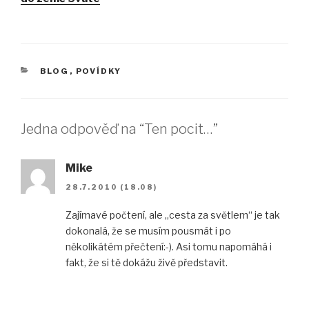
RUBRIKY
BLOG
,
POVÍDKY
Jedna odpověď na “Ten pocit…”
Mike
28.7.2010 (18.08)
Zajímavé počtení, ale „cesta za světlem“ je tak
dokonalá, že se musím pousmát i po
několikátém přečtení:-). Asi tomu napomáhá i
fakt, že si tě dokážu živě představit.