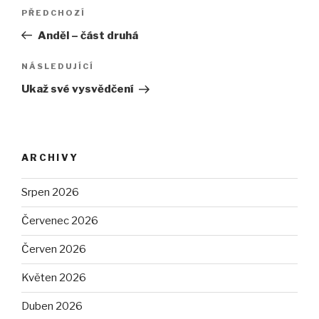
Navigace
PŘEDCHOZÍ
Předchozí
pro
příspěvek
Anděl – část druhá
příspěvek
NÁSLEDUJÍCÍ
Následující
příspěvek
Ukaž své vysvědčení
ARCHIVY
Srpen 2026
Červenec 2026
Červen 2026
Květen 2026
Duben 2026