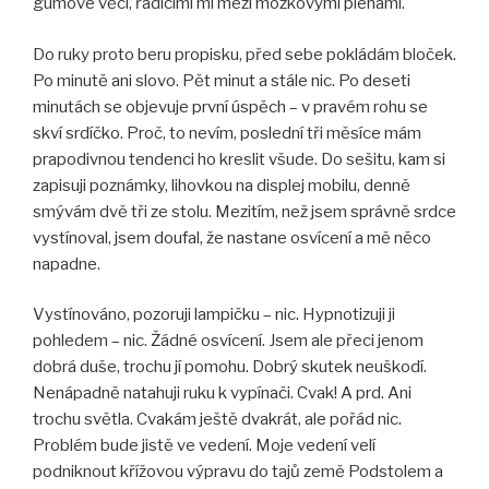
gumové věci, řádícími mi mezi mozkovými plenami.
Do ruky proto beru propisku, před sebe pokládám bloček.
Po minutě ani slovo. Pět minut a stále nic. Po deseti
minutách se objevuje první úspěch – v pravém rohu se
skví srdíčko. Proč, to nevím, poslední tři měsíce mám
prapodivnou tendenci ho kreslit všude. Do sešitu, kam si
zapisuji poznámky, lihovkou na displej mobilu, denně
smývám dvě tři ze stolu. Mezitím, než jsem správně srdce
vystínoval, jsem doufal, že nastane osvícení a mě něco
napadne.
Vystínováno, pozoruji lampičku – nic. Hypnotizuji ji
pohledem – nic. Žádné osvícení. Jsem ale přeci jenom
dobrá duše, trochu jí pomohu. Dobrý skutek neuškodí.
Nenápadně natahuji ruku k vypínači. Cvak! A prd. Ani
trochu světla. Cvakám ještě dvakrát, ale pořád nic.
Problém bude jistě ve vedení. Moje vedení velí
podniknout křížovou výpravu do tajů země Podstolem a