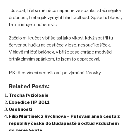
Jdu spát, třeba mě něco napadne ve spánku, stačí nějaká
drobnost, třeba jak vymýtit hlad či blbost. Spíše tu blbost,
ta mě irituje mnohem víc.
Začalo mi kručet v břiše asi jako vlkovi, když spatřil tu
červenou hučku na cestičce v lese, nesoucí košíček.
V hlavě mi létá balónek, v břiše zase chrápe medvěd
brtník zimním spánkem, to jsem to dopracoval.
P.S.: K osvícení nedošlo ani po výměně žárovky.
Related Posts:
Trocha fyziologie
Expedice HP 2011
Osobnosti
Filip Martínek z Rychnova – Putování aneb cesta z
republiky české do Budapeště a odtud vzduchem
do země Svaté